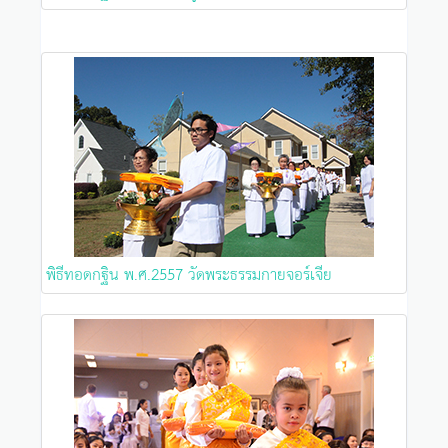
พิธีทอดกฐิน พ.ศ.2557 วัดพระธรรมกายจอร์เจีย