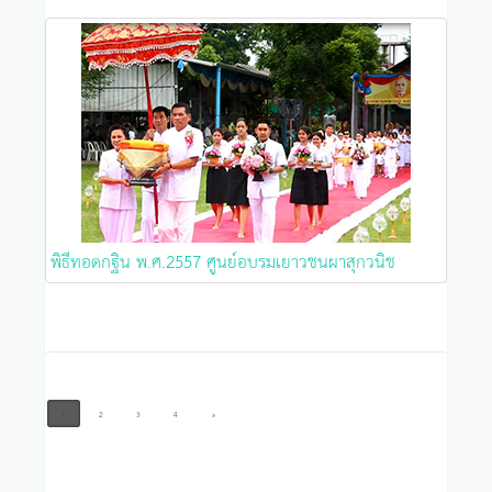
พิธีทอดกฐิน พ.ศ.2557 ศูนย์อบรมเยาวชนผาสุกวนิช
1
2
3
4
»