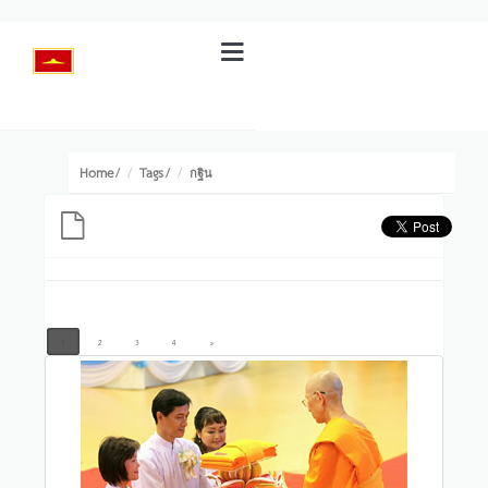
Home
Tags
/
/
กฐิน
1
2
3
4
»