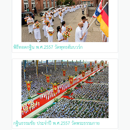
พิธีทอดกฐิน พ.ศ.2557 วัดพุทธฮัมบวร์ก
กฐินธรรมชัย ประจำปี พ.ศ.2557 วัดพระธรรมกาย