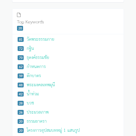
Top Keywords
20
วัดพระธรรมกาย
81
กฐิน
72
ธุดงค์ธรรมชัย
70
กำหนดการ
62
ตักบาตร
59
พระมงคลเทพมุนี
48
น้ำท่วม
42
บวช
28
ประมวลภาพ
26
ธรรมยาตรา
20
โครงการอุปสมบทหมู่ 1 แสนรูป
20