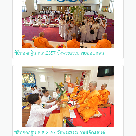
พิธีทอดกฐิน พ.ศ.2557 วัดพระธรรมกายออเรกอน
พิธีทอดกฐิน พ.ศ.2557 วัดพระธรรมกายโอ๊คแลนด์