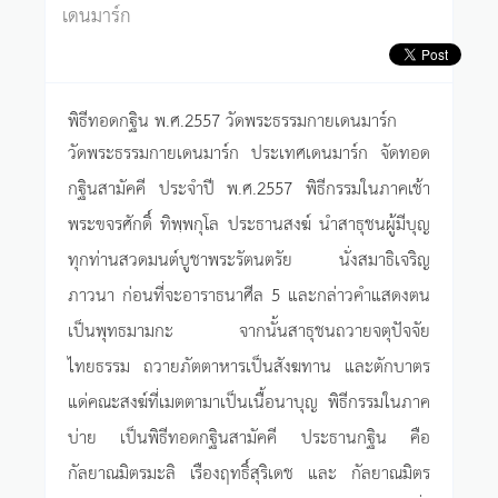
เดนมาร์ก
พิธีทอดกฐิน พ.ศ.2557 วัดพระธรรมกายเดนมาร์ก
วัดพระธรรมกายเดนมาร์ก ประเทศเดนมาร์ก จัดทอด
กฐินสามัคคี ประจำปี พ.ศ.2557 พิธีกรรมในภาคเช้า
พระขจรศักดิ์ ทิพฺพกุโล ประธานสงฆ์ นำสาธุชนผู้มีบุญ
ทุกท่านสวดมนต์บูชาพระรัตนตรัย นั่งสมาธิเจริญ
ภาวนา ก่อนที่จะอาราธนาศีล 5 และกล่าวคำแสดงตน
เป็นพุทธมามกะ จากนั้นสาธุชนถวายจตุปัจจัย
ไทยธรรม ถวายภัตตาหารเป็นสังฆทาน และตักบาตร
แด่คณะสงฆ์ที่เมตตามาเป็นเนื้อนาบุญ พิธีกรรมในภาค
บ่าย เป็นพิธีทอดกฐินสามัคคี ประธานกฐิน คือ
กัลยาณมิตรมะลิ เรืองฤทธิ์สุริเดช และ กัลยาณมิตร