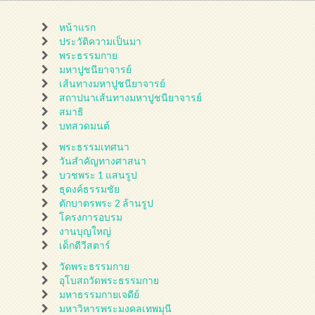
หน้าแรก
ประวัติความเป็นมา
พระธรรมกาย
มหาปูชนียาจารย์
เส้นทางมหาปูชนียาจารย์
สถาปนาเส้นทางมหาปูชนียาจารย์
สมาธิ
บทสวดมนต์
พระธรรมเทศนา
วันสำคัญทางศาสนา
บวชพระ 1 แสนรูป
ธุดงค์ธรรมชัย
ตักบาตรพระ 2 ล้านรูป
โครงการอบรม
งานบุญใหญ่
เด็กดีวีสตาร์
วัดพระธรรมกาย
อุโบสถวัดพระธรรมกาย
มหาธรรมกายเจดีย์
มหาวิหารพระมงคลเทพมุนี