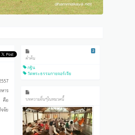
2
คำค้น
กฐิน
วัดพระธรรมกายจอร์เจีย
.2557
ตาหาร
บทความอื่นๆในหมวดนี้
 คือ
จจัย