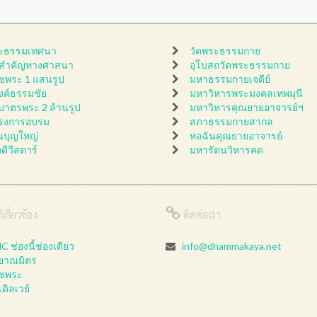
ะธรรมเทศนา
วัดพระธรรมกาย
นสำคัญทางศาสนา
อุโบสถวัดพระธรรมกาย
ชพระ 1 แสนรูป
มหาธรรมกายเจดีย์
ดงค์ธรรมชัย
มหาวิหารพระมงคลเทพมุนี
กบาตรพระ 2 ล้านรูป
มหาวิหารคุณยายอาจารย์ฯ
รงการอบรม
สภาธรรมกายสากล
นบุญใหญ่
หอฉันคุณยายอาจารย์
กดีวีสตาร์
มหารัตนวิหารคด
่เกี่ยวข้อง
ติดต่อเรา
 ช่องนี้ช่องเดียว
info@dhammakaya.net
ลยาณมิตร
ชพระ
เดิลเวย์