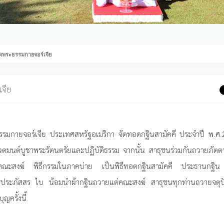
วัดพระธรรมกายจอร์เจีย
จีย
ระธรรมกายจอร์เจีย ประเทศสหรัฐอเมริกา จัดทอดกฐินสามัคคี ประจำปี พ.ศ
สวดมนต์บูชาพระรัตนตรัยและปฏิบัติธรรม จากนั้น สาธุชนร่วมกันถวายภัต
คณะสงฆ์ พิธีกรรมในภาคบ่าย เป็นพิธีทอดกฐินสามัคคี ประธานกฐิน
ระภัสสร ไบ น้อมนำผ้ากฐินถวายแด่คณะสงฆ์ สาธุชนทุกท่านถวายจตุปั
ญครั้งนี้