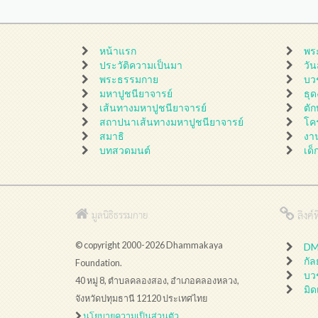
หน้าแรก
พร
ประวัติความเป็นมา
วั
พระธรรมกาย
บว
มหาปูชนียาจารย์
ธุ
เส้นทางมหาปูชนียาจารย์
ตั
สถาปนาเส้นทางมหาปูชนียาจารย์
โค
สมาธิ
งา
บทสวดมนต์
เด็
ลิงค์ที
มูลนิธิธรรมกาย
© copyright 2000-2026 Dhammakaya
DMC
กั
Foundation.
บว
40 หมู่ 8, ตำบลคลองสอง, อำเภอคลองหลวง,
มิด
จังหวัดปทุมธานี 12120 ประเทศไทย
นโยบายความเป็นส่วนตัว