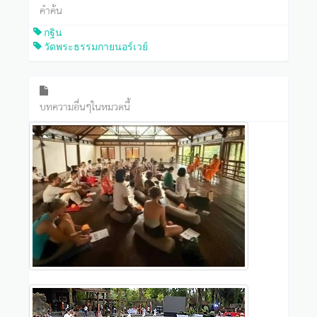
คำค้น
กฐิน
วัดพระธรรมกายนอร์เวย์
บทความอื่นๆในหมวดนี้