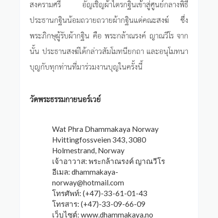
สงครามศรี อัญเชิญผ้าไตรกฐินเข้าสู่ศูนย์กลางพิธี
ประธานกฐินน้อมถวายถวายผ้ากฐินแด่คณะสงฆ์ ซึ่ง
พระภิกษุผู้รับผ้ากฐิน คือ พระกล้าณรงค์ ญาณวีโร จาก
นั้น ประธานสงฆ์ได้กล่าวสัมโมทนียกถา และอนุโมทนา
บุญกับทุกท่านที่มาร่วมงานบุญในครั้งนี้
วัดพระธรรมกายนอร์เวย์
Wat Phra Dhammakaya Norway
Hvittingfossveien 343, 3080
Holmestrand, Norway
เจ้าอาวาส: พระกล้าณรงค์ ญาณวีโร
อีเมล:
dhammakaya-
norway@hotmail.com
โทรศัพท์: (+47)-33-61-01-43
โทรสาร: (+47)-33-09-66-09
เว็บไซต์: www.dhammakaya.no