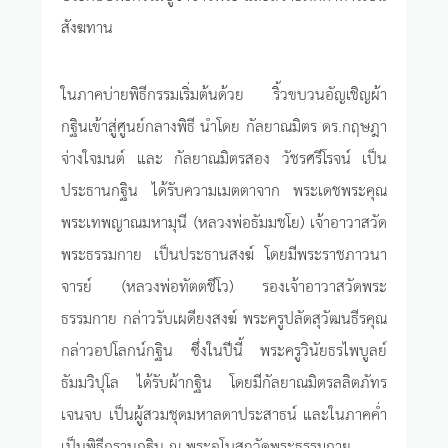
สังฆทาน
ในภาคบ่ายพิธีกรรมเริ่มต้นด้วย ริ้วขบวนอัญเชิญผ้า
กฐินเข้าสู่ศูนย์กลางพิธี นำโดย กัลยาณมิตร ดร.กฤษฎา
จ่างใจมนต์ และ กัลยาณมิตรสอง วัชรศรีโรจน์ เป็น
ประธานกฐิน ได้รับความเมตตาจาก พระเดชพระคุณ
พระเทพญาณมหามุนี (หลวงพ่อธัมมชโย) เจ้าอาวาสวัด
พระธรรมกาย เป็นประธานสงฆ์ โดยมีพระราชภาวนา
จารย์ (หลวงพ่อทัตตชีโว) รองเจ้าอาวาสวัดพระ
ธรรมกาย กล่าวรับเผดียงสงฆ์ พระครูปลัดสุวัฒนธีรคุณ
กล่าวอปโลกน์กฐิน ซึ่งในปีนี้ พระครูวินัยธรไพบูลย์
ธัมมวิปุโล ได้รับผ้ากฐิน โดยมีกัลยาณมิตรลลิตภัทร
เจนจบ เป็นผู้สวมชุดมหาลดาประสาธน์ และในภาคค่ำ
เป็นพิธีกรานกฐิน ณ พระอุโบสถวัดพระธรรมกาย