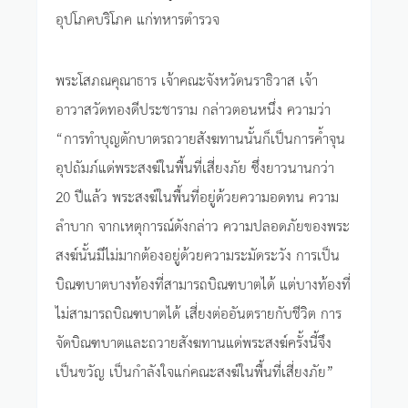
อุปโภคบริโภค แก่ทหารตำรวจ
พระโสภณคุณาธาร เจ้าคณะจังหวัดนราธิวาส เจ้า
อาวาสวัดทองดีประชาราม กล่าวตอนหนึ่ง ความว่า
“การทำบุญตักบาตรถวายสังฆทานนั้นก็เป็นการค้ำจุน
อุปถัมภ์แด่พระสงฆ์ในพื้นที่เสี่ยงภัย ซึ่งยาวนานกว่า
20 ปีแล้ว พระสงฆ์ในพื้นที่อยู่ด้วยความอดทน ความ
ลำบาก จากเหตุการณ์ดังกล่าว ความปลอดภัยของพระ
สงฆ์นั้นมีไม่มากต้องอยู่ด้วยความระมัดระวัง การเป็น
บิณฑบาตบางท้องที่สามารถบิณฑบาตได้ แต่บางท้องที่
ไม่สามารถบิณฑบาตได้ เสี่ยงต่ออันตรายกับชีวิต การ
จัดบิณฑบาตและถวายสังฆทานแด่พระสงฆ์ครั้งนี้จึง
เป็นขวัญ เป็นกำลังใจแก่คณะสงฆ์ในพื้นที่เสี่ยงภัย”