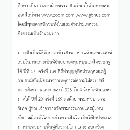
ศึกษา เป็นประธานฝ่ายฆราวาส พร้อมทั้งถ่ายทอดสด
ออนไลน์ทาง www.zoom.com ,www.gbnus.com
โดยมีพุทธศาสนิกชนทั้งในและต่างประเทศร่วม
กิจกรรมเป็นจำนวนมาก
ภาคเช้าเป็นพิธีตักบาตรข้าวสารอาหารแห้งแด่คณะสงฆ์
ส่วนในภาคสายเป็นพิธีมอบกองทุนหนุนแรงใจช่วยครู
ใต้ ปีที่ 17 ครั้งที่ 134 พิธีทำบุญอุทิศส่วนกุศลแด่ผู้
วายชนม์อันเนื่องมาจากเหตุการณ์ความไม่สงบ พิธี
ถวายสังฆทานแด่คณะสงฆ์ 323 วัด 4 จังหวัดชายแดน
ภาคใต้ ปีที่ 20 ครั้งที่ 169 ต่อด้วย พระภาวนาธรรม
วิเทศ ผู้ช่วยเจ้าอาวาสวัดพระธรรมกายและผู้แทน
กัลยาณมิตรทั่วโลก กล่าวความในใจ เปิดวีดีโอประมวล
ภาพทบทวนงานฟื้นฟูศีลธรรมโลก และมอบเครื่อง