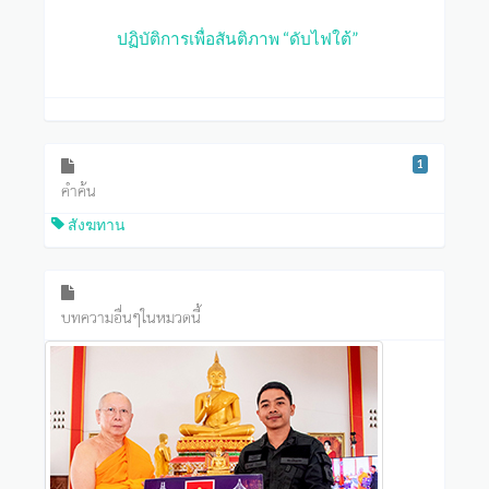
ปฏิบัติการเพื่อสันติภาพ “ดับไฟใต้”
1
คำค้น
สังฆทาน
บทความอื่นๆในหมวดนี้