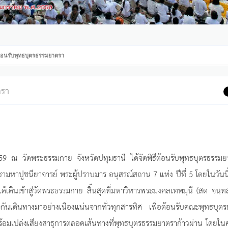
้อนรับพุทธบุตรธรรมยาตรา
ตรา
559 ณ วัดพระธรรมกาย จังหวัดปทุมธานี ได้จัดพิธีต้อนรับพุทธบุตรธรรม
หาปูชนียาจารย์ พระผู้ปราบมาร อนุสรณ์สถาน 7 แห่ง ปีที่ 5 โดยในวันนี
้เดินเข้าสู่วัดพระธรรมกาย สิ้นสุดที่มหาวิหารพระมงคลเทพมุนี (สด จนฺท
จกันเดินทางมาอย่างเนืองแน่นจากทั่วทุกสารทิศ เพื่อต้อนรับคณะพุทธบุต
มเปล่งเสียงสาธุการตลอดเส้นทางที่พุทธบุตรธรรมยาตราก้าวผ่าน โดยในครั