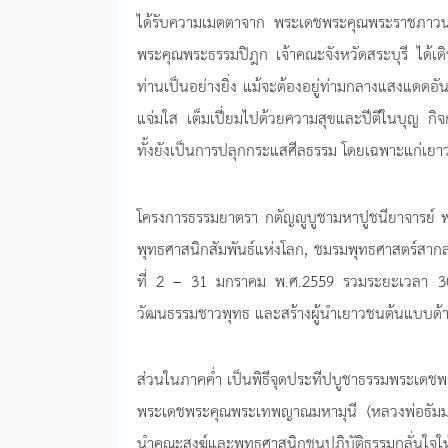
ได้รับความเมตตาจาก พระเดชพระคุณพระราชภาวนา
พระคุณพระธรรมปิฎก เจ้าคณะจังหวัดสระบุรี ได้
ท่านเป็นอย่างยิ่ง แม้จะต้องอยู่ท่ามกลางแสงแดดอัน
แจ่มใส เต็มเปี่ยมไปด้วยความสุขและปีตีในบุญ กิจก
ทั้งยังเป็นการปลุกกระแสศีลธรรม โดยเฉพาะแก่เ
โครงการธรรมยาตรา กตัญญูบูชามหาปูชนียาจารย์ พร
พุทธศาสนิกสัมพันธ์แห่งโลก, ชมรมพุทธศาสตร์สากล
ที่ 2 – 31 มกราคม พ.ศ.2559 รวมระยะเวลา 30 ว
วัฒนธรรมชาวพุทธ และสร้างผู้นำเยาวชนต้นแบบด้าน
ส่วนในภาคค่ำ เป็นพิธีจุดประทีปบูชาธรรมพระเดช
พระเดชพระคุณพระเทพญาณมหามุนี (หลวงพ่อธัมม
นำคณะสงฆ์และพุทธศาสนิกชนปฏิบัติธรรมกลั่นใจให้