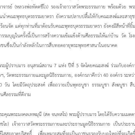
จารย์ (หลวงพ่อทัตตชีโว) รองเจ้าอาวาสวัดพระธรรมกาย พร้อมด้วย พร
เดินนำคณะพุทธบุตรธรรมยาตรา ยังความปลาบปลื้มให้กับคณะสงฆ์และสาธุช
ร้อนจัด แต่ทุกท่านที่มาต้อนรับคณะพุทธบุตรธรรมยาตรา ยังคงมีสีหน้าที่ยิ้
รรมบุญในครั้งนี้เป็นการสร้างความเข้มแข็งด้านศีลธรรมให้แก่บ้าน วัด โรง
ยาวชนซึ่งเป็นกำลังหลักในการสืบทอดอายุพระพุทธศาสนาในอนาคต
ะผู้ปราบมาร อนุสรณ์สถาน 7 แห่ง ปีที่ 5 จัดโดยคณะสงฆ์ ร่วมกับองค์ก
ฯ, วัดพระธรรมกายและมูลนิธิธรรมกาย, องค์กรภาคีกว่า 40 องค์กร ระหว่
ัน โดยมีวัตถุประสงค์ เพื่อถวายเป็นพุทธบูชา ธรรมบูชา สังฆบูชา สื
ศีลธรรมที่ดีงาม
พระคุณพระมงคลเทพมุนี (สด จนฺทสโร) พระผู้ปราบมาร โดยได้รับความเมต
ชโย) เจ้าอาวาสวัดพระธรรมกายและประธานมูลนิธิธรรมกาย เป็นประธาน
ใสสะอาดบริสุทธิ์ เพื่อเหมาะสมที่จะเป็นภาชนะรองรับบุญใหญ่ที่จะเกิดข