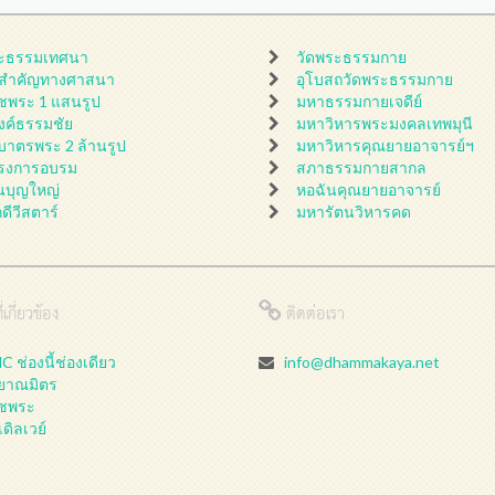
ะธรรมเทศนา
วัดพระธรรมกาย
นสำคัญทางศาสนา
อุโบสถวัดพระธรรมกาย
ชพระ 1 แสนรูป
มหาธรรมกายเจดีย์
ดงค์ธรรมชัย
มหาวิหารพระมงคลเทพมุนี
กบาตรพระ 2 ล้านรูป
มหาวิหารคุณยายอาจารย์ฯ
รงการอบรม
สภาธรรมกายสากล
นบุญใหญ่
หอฉันคุณยายอาจารย์
กดีวีสตาร์
มหารัตนวิหารคด
่เกี่ยวข้อง
ติดต่อเรา
 ช่องนี้ช่องเดียว
info@dhammakaya.net
ลยาณมิตร
ชพระ
เดิลเวย์