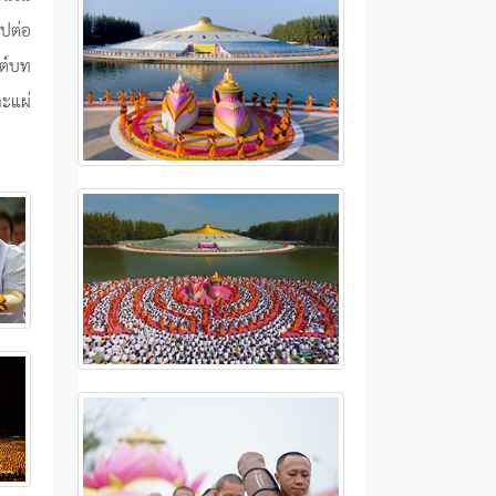
ีปต่อ
ต์บท
ะแผ่