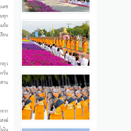
ะเดช
นทุก
มแย้ม
เรียน
ารยุว
างวัน
บสาน
ตาจาก
สงฆ์
ึ้นใน