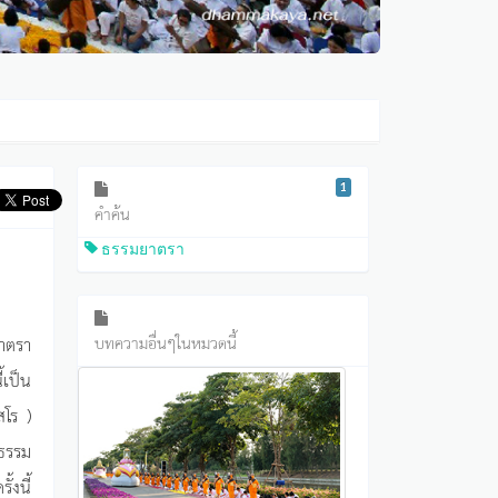
1
คำค้น
ธรรมยาตรา
ยาตรา
บทความอื่นๆในหมวดนี้
้เป็น
สโร )
รธรรม
้งนี้