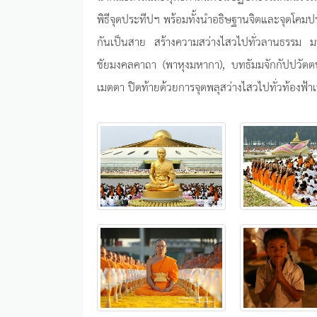
พิธีจุดประทีปฯ พร้อมทั้งนำอธิษฐานจิตและจุดโคม
กันเป็นสาย สร้างความสว่างไสวไปทั่วลานธรรม มห
ชัยมงคลคาถา (พาหุงมหากา), บทธัมมจักกัปปวัตต
เมตตา ปิดท้ายด้วยการจุดพลุสว่างไสวไปทั่วท้องฟ้