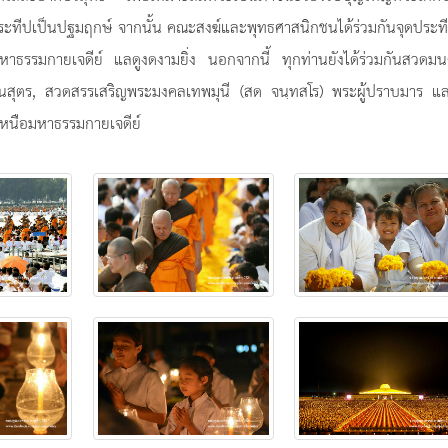
ประทีปเป็นปฐมฤกษ์ จากนั้น คณะสงฆ์และพุทธศาสนิกชนได้ร่วมกันจุดประท
าธรรมกายเจดีย์ แลดูงดงามยิ่ง นอกจากนี้ ทุกท่านยังได้ร่วมกันสวดมน
นสุตร, สวดสรรเสริญพระมงคลเทพมุนี (สด จนฺทสโร) พระผู้ปราบมาร แล
าเหนือมหาธรรมกายเจดีย์