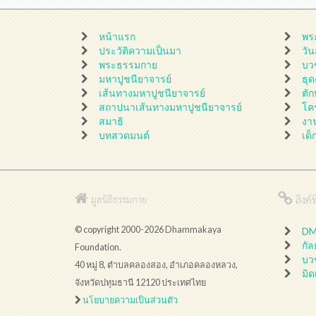
หน้าแรก
พร
ประวัติความเป็นมา
วั
พระธรรมกาย
บว
มหาปูชนียาจารย์
ธุ
เส้นทางมหาปูชนียาจารย์
ตั
สถาปนาเส้นทางมหาปูชนียาจารย์
โค
สมาธิ
งา
บทสวดมนต์
เด็
ลิงค์ที
มูลนิธิธรรมกาย
© copyright 2000-2026 Dhammakaya
DMC
กั
Foundation.
บว
40 หมู่ 8, ตำบลคลองสอง, อำเภอคลองหลวง,
มิด
จังหวัดปทุมธานี 12120 ประเทศไทย
นโยบายความเป็นส่วนตัว