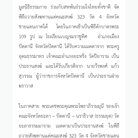
มูลนิธิธรรมกาย ร่วมกับสหพันธ์รวมใจไทยทั้งชาติ จัด
พิธีถวายสังฆทานแด่คณะสงฆ์ 323 วัด 4 จังหวัด
ชายแดนภาคใต้ โดยในภาคเช้าเป็นพิธีตักบาตรพระ
109 รูป ณ โรงเรียนเบญจมราชูทิศ อำเภอเมือง
ปัตตานี จังหวัดปัตตานี ได้รับความเมตตาจาก พระครู
อุดมธรรมาทร เจ้าคณะอำเภอยะหริ่ง วัดปิยาราม เป็น
ประธานสงฆ์ และได้รับเกียรติจาก นายวีรพงศ์ แก้ว
สุวรรณ ผู้ว่าราชการจังหวัดปัตตานี เป็นประธานฝ่าย
ฆราวาส
ในภาคสาย พระเดชพระคุณพระโพธาภิรามมุนี รองเจ้า
คณะจังหวัดยะลา – ปัตตานี – นราธิวาส (ธรรมยุต) วัด
ยะลาธรรมมาราม เมตตามาเป็นประธานสงฆ์ ในพิธี
ถวายสังฆทานแด่คณะสงฆ์ 323 วัด 4 จังหวัดชายแดน