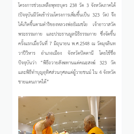
โครงการช่วยเหลือพุทธบุตร 238 วัด 3 จังหวัดภาคใต้
(ปัจจุบันมีวัดเข้าร่วมโครงการเพิ่มขึ้นเป็น 323 วัด) จึง
ได้เกิดขึ้นตามดำริของหลวงพ่อธัมมชโย เจ้าอาวาสวัด
พระธรรมกาย และประธานมูลนิธิธรรมกาย ซึ่งจัดขึ้น
ครั้งแรกเมื่อวันที่ 7 มิถุนายน พ.ศ.2548 ณ วัดมุจลินท
วาปีวิหาร อำเภอเมือง จังหวัดปัตตานี โดยใช้ชื่อ
ปัจจุบันว่า “พิธีถวายสังฆทานแด่คณะสงฆ์ 323 วัด
และพิธีทำบุญอุทิศส่วนกุศลแด่ผู้วายชนม์ ใน 4 จังหวัด
ชายแดนภาคใต้”