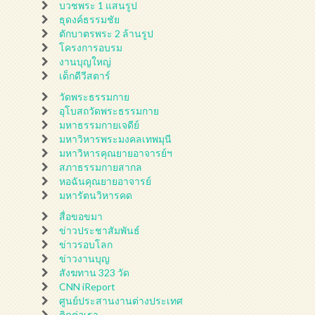
บวชพระ 1 แสนรูป
ธุดงค์ธรรมชัย
ตักบาตรพระ 2 ล้านรูป
โครงการอบรม
งานบุญใหญ่
เด็กดีวีสตาร์
วัดพระธรรมกาย
อุโบสถวัดพระธรรมกาย
มหาธรรมกายเจดีย์
มหาวิหารพระมงคลเทพมุนี
มหาวิหารคุณยายอาจารย์ฯ
สภาธรรมกายสากล
หอฉันคุณยายอาจารย์
มหารัตนวิหารคด
สื่อขอขมา
ข่าวประชาสัมพันธ์
ข่าวรอบโลก
ข่าวงานบุญ
สังฆทาน 323 วัด
CNN iReport
ศูนย์ประสานงานต่างประเทศ
ติดต่อเรา