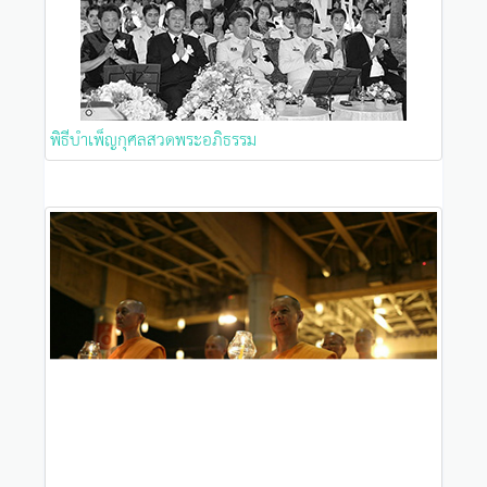
พิธีบำเพ็ญกุศลสวดพระอภิธรรม