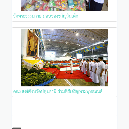
วัดพระธรรมกาย มอบของขวัญวันเด็ก
คณะสงฆ์จังหวัดปทุมธานี ร่วมพิธีเจริญพระพุทธมนต์