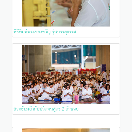
พิธีพิมพ์พระของขวัญ รุ่นบรรลุธรรม
สวดธัมมจักกัปปวัตตนสูตร 2 ล้านจบ