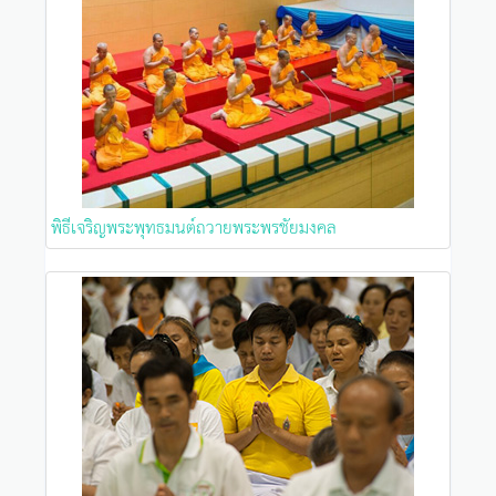
พิธีเจริญพระพุทธมนต์ถวายพระพรชัยมงคล