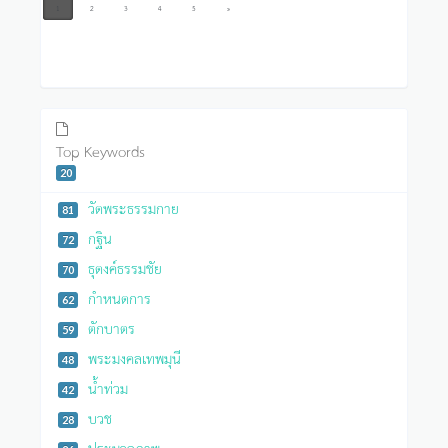
1
2
3
4
5
»
Top Keywords
20
วัดพระธรรมกาย
81
กฐิน
72
ธุดงค์ธรรมชัย
70
กำหนดการ
62
ตักบาตร
59
พระมงคลเทพมุนี
48
น้ำท่วม
42
บวช
28
ประมวลภาพ