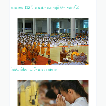
ครบรอบ 132 ปี พระมงคลเทพมุนี (สด จนฺทสโร)
วันสมาธิโลก ณ วัดพระธรรมกาย