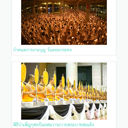
กำหนดการงานบุญ วันลอยกระทง
พิธีบำเพ็ญกุศลปัณรสมวารถวายพระบาทสมเด็จ