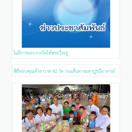
ไม่มีการมอบรางวัลให้พระวีระธู
พิธีขอบคุณเจ้าอาวาส 42 วัด บนเส้นทางมหาปูชนียาจารย์