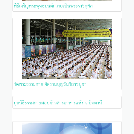
พิธีเจริญพระพุทธมนต์ถวายเป็นพระราชกุศล
วัดพระธรรมกาย จัดงานบุญวันวิสาขบูชา
มูลนิธิธรรมกายมอบข้าวสารอาหารแห้ง จ.ปัตตานี