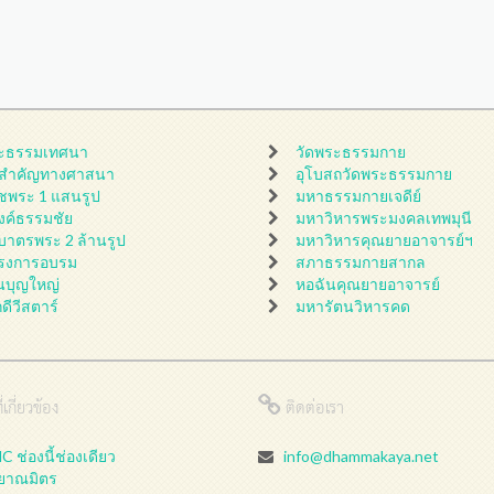
ะธรรมเทศนา
วัดพระธรรมกาย
นสำคัญทางศาสนา
อุโบสถวัดพระธรรมกาย
ชพระ 1 แสนรูป
มหาธรรมกายเจดีย์
ดงค์ธรรมชัย
มหาวิหารพระมงคลเทพมุนี
กบาตรพระ 2 ล้านรูป
มหาวิหารคุณยายอาจารย์ฯ
รงการอบรม
สภาธรรมกายสากล
นบุญใหญ่
หอฉันคุณยายอาจารย์
กดีวีสตาร์
มหารัตนวิหารคด
่เกี่ยวข้อง
ติดต่อเรา
 ช่องนี้ช่องเดียว
info@dhammakaya.net
ลยาณมิตร