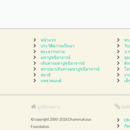
หน้าแรก
พร
ประวัติความเป็นมา
วั
พระธรรมกาย
บว
มหาปูชนียาจารย์
ธุ
เส้นทางมหาปูชนียาจารย์
ตั
สถาปนาเส้นทางมหาปูชนียาจารย์
โค
สมาธิ
งา
บทสวดมนต์
เด็
ลิงค์ที
มูลนิธิธรรมกาย
© copyright 2000-2026 Dhammakaya
DMC
กั
Foundation.