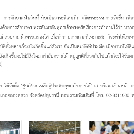
 การตักบาตรในวันนี้ นับเป็นวาระพิเศษที่ทางวัดพระธรรมกายจัดขึ้น เพื่อ
ันด้วยการตักบาตร พระสัมมาสัมพุทธเจ้าทรงตรัสเรื่องการทำทานไว้ว่า หาก
บูรณ์ สวยงาม ผิวพรรณผ่องใส เมื่อทำทานตามกาลที่เหมาะสม ก็จะทำให้สมห
บัติทั้งหลายก็จะบังเกิดขึ้นแก่ตัวเรา อันเป็นสมบัติที่ประณีต เมื่อทานที่ให้ดีแล
่บังเกิดขึ้นจะไม่มีสิ่งใดมาทำอันตรายได้ หมู่ญาติที่ล่วงลับไปแล้วก็จะได้รับผ
ิ์
 ได้จัดตั้ง "ศูนย์ช่วยเหลือผู้ประสบอุทกภัยภาคใต้" ณ บริเวณด้านหน้า 
อคลองหลวง จังหวัดปทุมธานี สอบถามเพิ่มเติมที่ โทร. 02-8311000 หรื