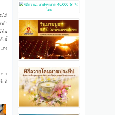
จะได้
เราทำ
วังใน
้วนี้
ลแห่ง
อาคาร
อที่