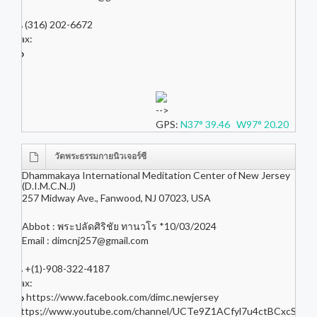
(316) 202-6672
Fax:
-->
GPS:
N37° 39.46 W97° 20.20
วัดพระธรรมกายนิวเจอร์ซี
Dhammakaya International Meditation Center of New Jersey
(D.I.M.C.N.J)
257 Midway Ave., Fanwood, NJ 07023, USA
Abbot : พระปลัดศิริชัย ทานวโร *10/03/2024
Email :
dimcnj257@gmail.com
+(1)-908-322-4187
Fax:
https://www.facebook.com/dimc.newjersey
https;//www.youtube.com/channel/UCTe9Z1ACfyl7u4ctBCxcSqA