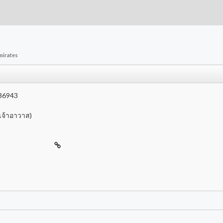
mirates
 36943
รเจ้าอาวาส)