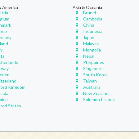
& America
Asia & Oceania
stria
Brunei
lgium
Cambodia
nmark
China
ance
Indonesia
rmany
Japan
eland
Malaysia
ly
Mongolia
lta
Nepal
therlands
Philippines
rway
Singapore
eden
South Korea
itzerland
Taiwan
ited Kingdom
Australia
nada
New Zealand
xico
Solomon Islands
ited States