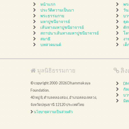
หน้าแรก
พร
ประวัติความเป็นมา
วั
พระธรรมกาย
บว
มหาปูชนียาจารย์
ธุ
เส้นทางมหาปูชนียาจารย์
ตั
สถาปนาเส้นทางมหาปูชนียาจารย์
โค
สมาธิ
งา
บทสวดมนต์
เด็
ลิงค
มูลนิธิธรรมกาย
© copyright 2000-2026 Dhammakaya
DMC
กั
Foundation.
บว
40 หมู่ 8, ตำบลคลองสอง, อำเภอคลองหลวง,
มิด
จังหวัดปทุมธานี 12120 ประเทศไทย
นโยบายความเป็นส่วนตัว