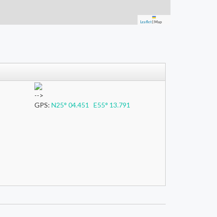
Leaflet
|
Map
-->
GPS:
N25° 04.451 E55° 13.791