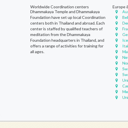
Worldwide Coordination centers
Europe 
Dhammakaya Temple and Dhammakaya
Au
Foundation have set up local Coordination
Be
centers both in Thailand and abroad. Each
De
center is staffed by qualified teachers of
Fr
meditation from the Dhammakaya
Ge
Foundation headquarters in Thailand, and
Ic
offers a range of activities for training for
Ita
all ages.
Ma
Ne
No
Sw
Sw
Un
Ca
Me
Un