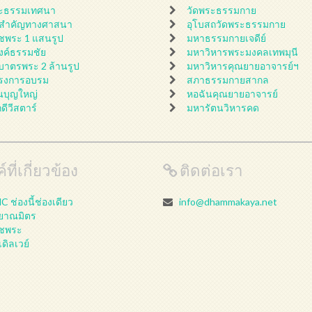
ะธรรมเทศนา
วัดพระธรรมกาย
นสำคัญทางศาสนา
อุโบสถวัดพระธรรมกาย
ชพระ 1 แสนรูป
มหาธรรมกายเจดีย์
ดงค์ธรรมชัย
มหาวิหารพระมงคลเทพมุนี
กบาตรพระ 2 ล้านรูป
มหาวิหารคุณยายอาจารย์ฯ
รงการอบรม
สภาธรรมกายสากล
นบุญใหญ่
หอฉันคุณยายอาจารย์
กดีวีสตาร์
มหารัตนวิหารคด
์ที่เกี่ยวข้อง
ติดต่อเรา
 ช่องนี้ช่องเดียว
info@dhammakaya.net
ลยาณมิตร
ชพระ
เดิลเวย์