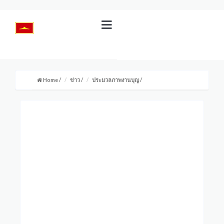
Home
/
ข่าว
/
ประมวลภาพงานบุญ
/
ข้อมูลล่าสุดในหมวดนี้
วัด