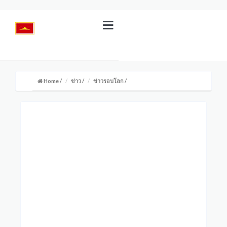
Home
/
ข่าว
/
ข่าวรอบโลก
/
ข้อมูลล่าสุดในหมวดนี้
โอ