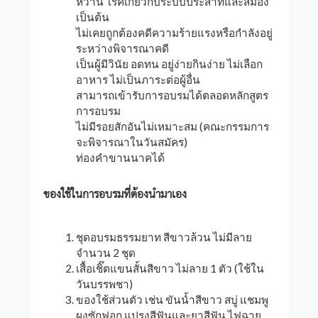
หวาน โรคเกี่ยวกับระบบประสาทและสมอง
เป็นต้น
ไม่เคยถูกต้องคดีความร้ายแรงหรือกำลังอยู่
ระหว่างพิจารณาคดี
เป็นผู้มีวินัย อดทน อยู่ง่ายกินง่าย ไม่เลือก
อาหาร ไม่เป็นภาระต่อผู้อื่น
สามารถเข้ารับการอบรมได้ตลอดหลักสูตร
การอบรม
ไม่มีรอยสักอันไม่เหมาะสม (คณะกรรมการ
จะพิจารณาในวันสมัคร)
ท่องคำขานนาคได้
ของใช้ในการอบรมที่ต้องนำมาเอง
ชุดอบรมธรรมยาท สีขาวล้วน ไม่มีลาย
จำนวน 2 ชุด
เสื้อเชิ๊ตแขนสั้นสีขาว ไม่ลาย 1 ตัว (ใช้ใน
วันบรรพชา)
ของใช้ส่วนตัว เช่น ขันน้ำสีขาว สบู่ แชมพู
ผงซักฟอก แปรงสีฟันและยาสีฟัน ไฟฉาย