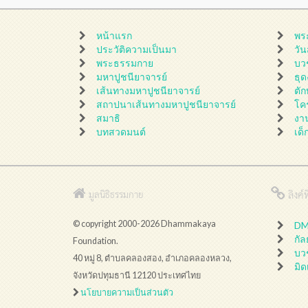
หน้าแรก
พร
ประวัติความเป็นมา
วั
พระธรรมกาย
บว
มหาปูชนียาจารย์
ธุ
เส้นทางมหาปูชนียาจารย์
ตั
สถาปนาเส้นทางมหาปูชนียาจารย์
โค
สมาธิ
งา
บทสวดมนต์
เด็
ลิงค์ที
มูลนิธิธรรมกาย
© copyright 2000-2026 Dhammakaya
DMC
กั
Foundation.
บว
40 หมู่ 8, ตำบลคลองสอง, อำเภอคลองหลวง,
มิด
จังหวัดปทุมธานี 12120 ประเทศไทย
นโยบายความเป็นส่วนตัว