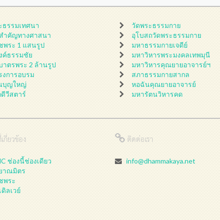
ะธรรมเทศนา
วัดพระธรรมกาย
นสำคัญทางศาสนา
อุโบสถวัดพระธรรมกาย
ชพระ 1 แสนรูป
มหาธรรมกายเจดีย์
ดงค์ธรรมชัย
มหาวิหารพระมงคลเทพมุนี
กบาตรพระ 2 ล้านรูป
มหาวิหารคุณยายอาจารย์ฯ
รงการอบรม
สภาธรรมกายสากล
นบุญใหญ่
หอฉันคุณยายอาจารย์
กดีวีสตาร์
มหารัตนวิหารคด
่เกี่ยวข้อง
ติดต่อเรา
 ช่องนี้ช่องเดียว
info@dhammakaya.net
ลยาณมิตร
ชพระ
เดิลเวย์