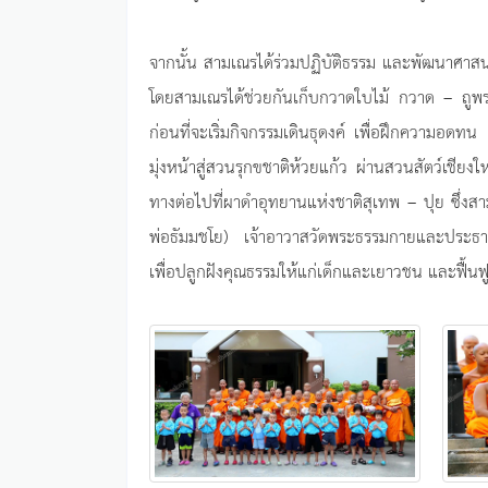
จากนั้น สามเณรได้ร่วมปฏิบัติธรรม และพัฒนาศา
โดยสามเณรได้ช่วยกันเก็บกวาดใบไม้ กวาด – ถูพ
ก่อนที่จะเริ่มกิจกรรมเดินธุดงค์ เพื่อฝึกความอดทน 
มุ่งหน้าสู่สวนรุกขชาติห้วยแก้ว ผ่านสวนสัตว์เชียง
ทางต่อไปที่ผาดำอุทยานแห่งชาติสุเทพ – ปุย ซึ่
พ่อธัมมชโย) เจ้าอาวาสวัดพระธรรมกายและประธานม
เพื่อปลูกฝังคุณธรรมให้แก่เด็กและเยาวชน และฟื้นฟู