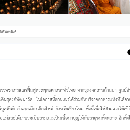
ีศรีนครพิงค์
รบรรพชาสามเณรฟื้นฟูพระพุทธศาสนาทั่วไทย จากธุดงคสถานล้านนา ศูนย์อ
ินธุดงค์พัฒนาวัด ในโอกาสนี้สามเณรได้ร่วมกันบริจาคอาหารแห้งที่ได้จ
ูลสันติ อำเภอเมืองเชียงใหม่ จังหวัดเชียงใหม่ ทั้งนี้เพื่อให้สามเณรได้เข้า
พ่อแม่และได้มาบวชเป็นสามเณรเป็นเนื้อนาบุญให้กับสาธุชนทั้งหลาย อีกทั้ง