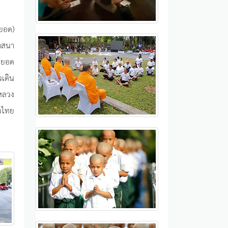
ยอด)
าสนา
็ดยอด
วเดิน
(หลวง
วไทย