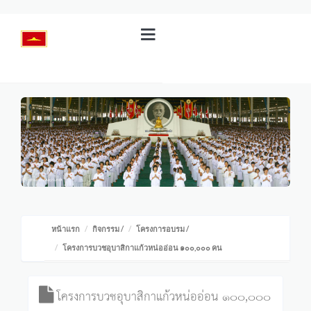
หน้าแรก
กิจกรรม
/
โครงการอบรม
/
โครงการบวชอุบาสิกาแก้วหน่ออ่อน ๑๐๐,๐๐๐ คน
โครงการบวชอุบาสิกาแก้วหน่ออ่อน ๑๐๐,๐๐๐