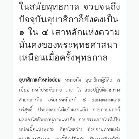
ในสมัยพุทธกาล จวบจนถึง
ปัจจุบันอุบาสิกาก็ยังคงเป็น
๑ ใน ๔ เสาหลักแห่งความ
มั่นคงของพระพุทธศาสนา
เหมือนเมื่อครั้งพุทธกาล
อุบาสิกาแก้วหน่ออ่อน
หมายถึง อุบาสิกาผู้มีศีล ๘
เป็นอาภรณ์ประดับกาย วาจา ใจ และปฏิบัติตามทาง
สายกลางคือ อริยมรรคมีองค์ ๘ ย่อมงดงามและ
บริสุทธิ์ ประดุจดอกไม้แก้วแรกแย้ม กายภายนอกก็
ผุดผ่องใสด้วยอานุภาพแห่งศีล กายธรรมภายในที่เป็น
หน่อเนื้อแห่งพุทธะ ก็สุกใสสว่าง ด้วยอานุภาพแห่ง
สมาธิและปัญญา เช่นนี้จึงได้ชื่อว่า เป็นอุบาสิกาผู้นั่ง