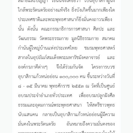
ใกล้พระรัตนตรัยอย่างแท้จริง ยิ่งบังเกิดขึ้นมากเพียงใด
ประเทศชาติและพระพุทธศาสนาก็ยิ่งมั่นคงถาวรเพียง
นั้น ดังนั้น คณะกรรมาธิการการศาสนา ศิลปะ และ
วัฒนธรรม วัดพระธรรมกาย มูลนิธิธรรมกาย สมาคม
กำนันผู้ใหญ่บ้านแห่งประเทศไทย ชมรมพุทธศาสตร์
สากลในอุปถัมภ์สมเด็จพระมหารัชมังคลาจารย์ และ
องค์กรภาคีต่างๆ จึงได้ร่วมกันจัด โครงการบวช
อุบาสิกาแก้วหน่ออ่อน ๑๐๐,๐๐๐ คน ขึ้นระหว่างวันที่
๘ - ๑๕ มีนาคม พุทธศักราช ๒๕๕๓ ณ วัดที่เป็นศูนย์
อบรมประจำอำเภอทั่วประเทศ เพื่ออบรมปลูกฝังศีล
ธรรมและอุดมการณ์พระพุทธศาสนา ให้สตรีชาวพุทธ
นับแสนคน กลายเป็นอุบาสิกาแก้วหน่ออ่อนผู้มีความ
มั่นคงในพระรัตนตรัย อันหมายถึงความมั่นคงของ
พระพุทธศาสนา และการพัฒนาศีลธรรมของโลกให้