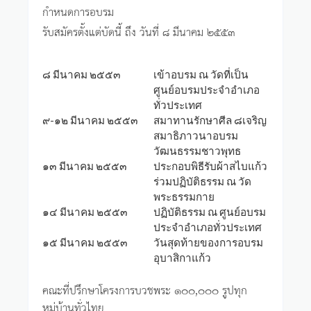
กำหนดการอบรม
รับสมัครตั้งแต่บัดนี้ ถึง วันที่ ๘ มีนาคม ๒๕๕๓
๘ มีนาคม ๒๕๕๓
เข้าอบรม ณ วัดที่เป็น
ศูนย์อบรมประจำอำเภอ
ทั่วประเทศ
๙-๑๒ มีนาคม ๒๕๕๓
สมาทานรักษาศีล ๘เจริญ
สมาธิภาวนาอบรม
วัฒนธรรมชาวพุทธ
๑๓ มีนาคม ๒๕๕๓
ประกอบพิธีรับผ้าสไบแก้ว
ร่วมปฏิบัติธรรม ณ วัด
พระธรรมกาย
๑๔ มีนาคม ๒๕๕๓
ปฏิบัติธรรม ณ ศูนย์อบรม
ประจำอำเภอทั่วประเทศ
๑๕ มีนาคม ๒๕๕๓
วันสุดท้ายของการอบรม
อุบาสิกาแก้ว
คณะที่ปรึกษาโครงการบวชพระ ๑๐๐,๐๐๐ รูปทุก
หมู่บ้านทั่วไทย