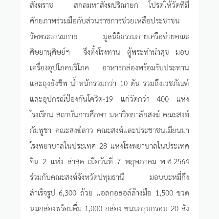
สังฆราช สกลมหาสังฆปริณายก โปรดให้วัดที่มี
ศักยภาพร่วมมือกับส่วนราชการช่วยเหลือประชาชน
วัดพระธรรมกาย มูลนิธิธรรมกายเครือข่ายคณะ
ศิษยานุศิษย์ฯ จึงตั้งโรงทาน ตู้พระทำนำสุข มอบ
เครื่องอุปโภคบริโภค อาหารกล่องพร้อมรับประทาน
และถุงยังชีพ น้ำหนักรวมกว่า 10 ตัน รวมถึงเวชภัณฑ์
และอุปกรณ์ป้องกันโควิด-19 แก่วัดกว่า 400 แห่ง
โรงเรียน สถาบันการศึกษา มหาวิทยาลัยสงฆ์ คณะสงฆ์
กัมพูชา คณะสงฆ์ลาว คณะสงฆ์และประชาชนเมียนมา
โรงพยาบาลในประเทศ 28 แห่งโรงพยาบาลในประเทศ
จีน 2 แห่ง ล่าสุด เมื่อวันที่ 7 พฤษภาคม พ.ศ.2564
ร่วมกับคณะสงฆ์จังหวัดปทุมธานี มอบบะหมี่กึ่ง
สำเร็จรูป 6,300 ถ้วย แอลกอฮอล์ล้างมือ 1,500 ขวด
นมกล่องพร้อมดื่ม 1,000 กล่อง ขนมกรุบกรอบ 20 ลัง