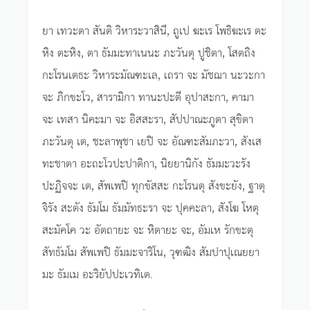
ยา เทวะตา สันติ วิหาระวาสินี, ถูเป ฆะเร โพธิฆะเร ตะ
หิง ตะหิง, ตา ธัมมะทาเนนะ ภะวันตุ ปูชิตา, โสตถิง
กะโรนเตธะ วิหาระมัณฑะเล, เถรา จะ มัชฌา นะวะกา
จะ ภิกขะโว, สารามิกา ทานะปะตี อุปาสะกา, คามา
จะ เทสา นิคะมา จะ อิสสะรา, สัปปาณะภูตา สุขิตา
ภะวันตุ เต, ชะลาพุชา เยปิ จะ อัณฑะสัมภะวา, สังเส
ทะชาตา อะถะโวปะปาติกา, นิยยานิกัง ธัมมะวะรัง
ปะฏิจจะ เต, สัพเพปิ ทุกขัสสะ กะโรนตุ สังขะยัง, ฐาตุ
จิรัง สะตัง ธัมโม ธัมมัทธะรา จะ ปุคคะลา, สังโฆ โหตุ
สะมัคโค วะ อัตถายะ จะ หิตายะ จะ, อัมเห รักขะตุ
สัทธัมโม สัพเพปิ ธัมมะจาริโน, วุฑฒิง สัมปาปุเณยยา
มะ ธัมเม อะริยัปปะเวทิเต.