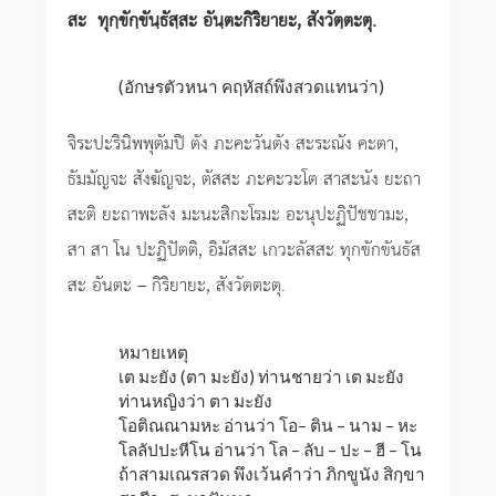
สะ ทุกฺขักฺขันฺธัสฺสะ อันฺตะกิริยายะ, สังวัตฺตะตุ.
(อักษรตัวหนา คฤหัสถ์พึงสวดแทนว่า)
จิระปะรินิพพุตัมปิ ตัง ภะคะวันตัง สะระณัง คะตา,
ธัมมัญจะ สังฆัญจะ, ตัสสะ ภะคะวะโต สาสะนัง ยะถา
สะติ ยะถาพะลัง มะนะสิกะโรมะ อะนุปะฏิปัชชามะ,
สา สา โน ปะฏิปัตติ, อิมัสสะ เกวะลัสสะ ทุกขักขันธัส
สะ อันตะ – กิริยายะ, สังวัตตะตุ.
หมายเหตุ
เต มะยัง (ตา มะยัง) ท่านชายว่า เต มะยัง
ท่านหญิงว่า ตา มะยัง
โอติณณามหะ อ่านว่า โอ– ติน – นาม – หะ
โลลัปปะหีโน อ่านว่า โล – ลับ – ปะ – ฮี – โน
ถ้าสามเณรสวด พึงเว้นคำว่า ภิกขูนัง สิกฺขา