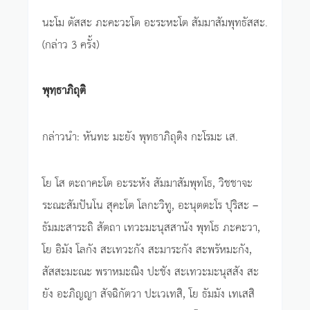
นะโม ตัสสะ ภะคะวะโต อะระหะโต สัมมาสัมพุทธัสสะ.
(กล่าว 3 ครั้ง)
พุทฺธาภิถุติ
กล่าวนำ: หันทะ มะยัง พุทธาภิถุติง กะโรมะ เส.
โย โส ตะถาคะโต อะระหัง สัมมาสัมพุทโธ, วิชชาจะ
ระณะสัมปันโน สุคะโต โลกะวิทู, อะนุตตะโร ปุริสะ –
ธัมมะสาระถิ สัตถา เทวะมะนุสสานัง พุทโธ ภะคะวา,
โย อิมัง โลกัง สะเทวะกัง สะมาระกัง สะพรัหมะกัง,
สัสสะมะณะ พราหมะณิง ปะชัง สะเทวะมะนุสสัง สะ
ยัง อะภิญญา สัจฉิกัตวา ปะเวเทสิ, โย ธัมมัง เทเสสิ