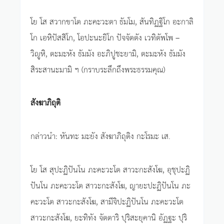
โย โส สวากขาโต ภะคะวะตา ธัมโม, สันทิฏฐิโก อะกาลิ
โก เอหิปัสสิโก, โอปะนะยิโก ปัจจัตตัง เวทิตัพโพ –
วิญูหิ, ตะมะหัง ธัมมัง อะภิปูชะยามิ, ตะมะหัง ธัมมัง
สิระสานะมามิ ฯ (กราบระลึกถึงพระธรรมคุณ)
สังฆาภิถุติ
กล่าวนำ: หันทะ มะยัง สังฆาภิถุติง กะโรมะ เส.
โย โส สุปะฏิปันโน ภะคะวะโต สาวะกะสังโฆ, อุชุปะฏิ
ปันโน ภะคะวะโต สาวะกะสังโฆ, ญายะปะฏิปันโน ภะ
คะวะโต สาวะกะสังโฆ, สามีจิปะฏิปันโน ภะคะวะโต
สาวะกะสังโฆ, ยะทิทัง จัตตาริ ปุริสะยุคานิ อัฏฐะ ปุริ