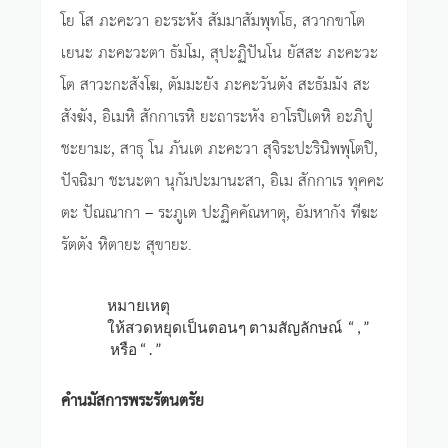
โย โส ภะคะวา อะระหัง สัมมาสัมพุทโธ, สวากขาโต
เยนะ ภะคะวะตา ธัมโม, สุปะฏิปันโน ยัสสะ ภะคะวะ
โต สาวะกะสังโฆ, ตัมมะยัง ภะคะวันตัง สะธัมมัง สะ
สังฆัง, อิเมหิ สักกาเรหิ ยะถาระหัง อาโรปิเตหิ อะภิปู
ชะยามะ, สาธุ โน ภันเต ภะคะวา สุจิระปะรินิพพุโตปิ,
ปัจฉิมา ชะนะตา นุกัมปะมานะสา, อิเม สักกาเร ทุคคะ
ตะ ปัณณากา – ระภูเต ปะฏิคคัณหาตุ, อัมหากัง ทีฆะ
รัตตัง หิตายะ สุขายะ.
หมายเหตุ
ให้สวดหยุดเป็นตอนๆ ตามสัญลักษณ์ “ , ”
หรือ “ . ”
คำนมัสการพระรัตนตรัย