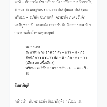
อาทิ – กัลยาณัง มัชเฌกัลยาณัง ปะริโยสานะกัลยาณัง,
สาตถัง สะพยัญชะนัง เกวะละปะริปุณณัง ปะริสุทธัง
พรัหมะ – จะริยัง ปะกาเสสิ, ตะมะหัง ภะคะวันตัง
อะภิปูชะยามิ, ตะมะหัง ภะคะวันตัง สิระสา นะมามิ ฯ
(กราบระลึกถึงพระพุทธคุณ)
หมายเหตุ
สะพรัหมะกัง อ่านว่า สะ – พรำ – ม – กัง
สัจฉิกัตวา อ่านว่า สัด – ฉิ – กัด – ตะ – วา
(เสียง อะ ครึ่งเสียง)
พรัหมะจะริยัง อ่านว่า พรำ – มะ – จะ – ริ –
ยัง
ธัมมาภิถุติ
กล่าวนำ: หันทะ มะยัง ธัมมาภิถุติง กะโรมะ เส.