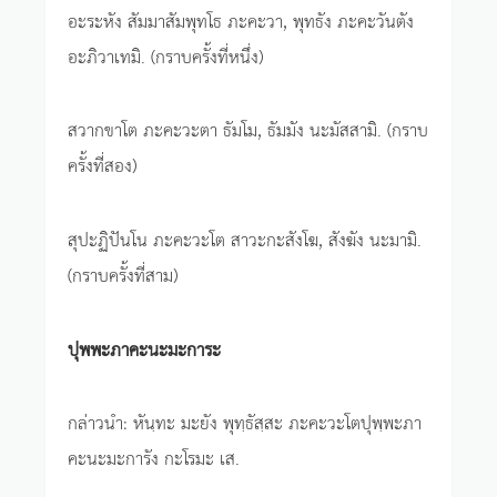
อะระหัง สัมมาสัมพุทโธ ภะคะวา, พุทธัง ภะคะวันตัง
อะภิวาเทมิ. (กราบครั้งที่หนึ่ง)
สวากขาโต ภะคะวะตา ธัมโม, ธัมมัง นะมัสสามิ. (กราบ
ครั้งที่สอง)
สุปะฏิปันโน ภะคะวะโต สาวะกะสังโฆ, สังฆัง นะมามิ.
(กราบครั้งที่สาม)
ปุพพะภาคะนะมะการะ
กล่าวนำ: หันฺทะ มะยัง พุทฺธัสฺสะ ภะคะวะโตปุพฺพะภา
คะนะมะการัง กะโรมะ เส.