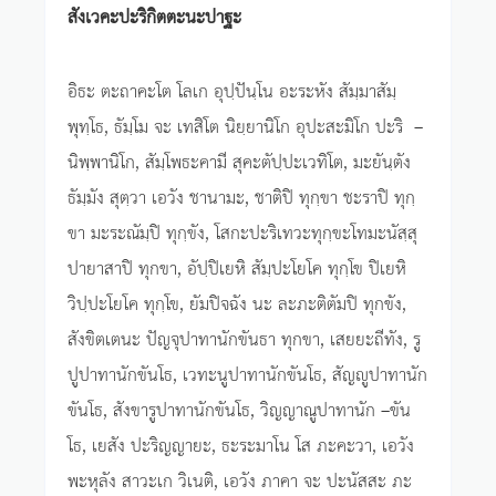
สังเวคะปะริกิตตะนะปาฐะ
อิธะ ตะถาคะโต โลเก อุปฺปันฺโน อะระหัง สัมฺมาสัมฺ
พุทฺโธ, ธัมฺโม จะ เทสิโต นิยฺยานิโก อุปะสะมิโก ปะริ –
นิพฺพานิโก, สัมฺโพธะคามี สุคะตัปฺปะเวทิโต, มะยันฺตัง
ธัมฺมัง สุตฺวา เอวัง ชานามะ, ชาติปิ ทุกฺขา ชะราปิ ทุกฺ
ขา มะระณัมฺปิ ทุกฺขัง, โสกะปะริเทวะทุกฺขะโทมะนัสฺสุ
ปายาสาปิ ทุกขา, อัปฺปิเยหิ สัมฺปะโยโค ทุกฺโข ปิเยหิ
วิปฺปะโยโค ทุกฺโข, ยัมปิจฉัง นะ ละภะติตัมปิ ทุกขัง,
สังขิตเตนะ ปัญจุปาทานักขันธา ทุกขา, เสยยะถีทัง, รู
ปูปาทานักขันโธ, เวทะนูปาทานักขันโธ, สัญญูปาทานัก
ขันโธ, สังขารูปาทานักขันโธ, วิญญาณูปาทานัก –ขัน
โธ, เยสัง ปะริญญายะ, ธะระมาโน โส ภะคะวา, เอวัง
พะหุลัง สาวะเก วิเนติ, เอวัง ภาคา จะ ปะนัสสะ ภะ