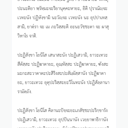
ปะนะติยา พฺรัหฺมะจะริยานุคฺคะหายะ, อิติ ปุราณัญฺจะ
เวทะนัง ปฏิหังฺขามิ นะวัญฺจะ เวทะนัง นะ อุปฺปาเทสฺ
สามิ, ยาตฺ๎รา จะ เม ภะวิสฺสะติ อะนะวัชฺชะตา จะ ผาสุ
วิหาโร จาติ.
ปะฏิสังฺขา โยนิโส เสนาสะนัง ปะฏิเสวามิ, ยาวะเทวะ
สีตัสฺสะ ปะฏิฆาตายะ, อุณฺหัสฺสะ ปะฏิฆาตายะ, ฑังสะ
มะกะสะวาตาตะปะสิริงสะปะสัมฺผัสฺสานัง ปะฏิฆาตา
ยะ, ยาวะเทวะ อุตุปะริสฺสะยะวิโนทะนัง ปะฏิสัลฺลานา
รามัตฺถัง.
ปะฏิสังฺขา โยนิโส คิลานะปัจฺจะยะเภสัชฺชะปะริกฺขารัง
ปะฏิเสวามิ, ยาวะเทวะ อุปฺปันฺนานัง เวยฺยาพาธิกานัง