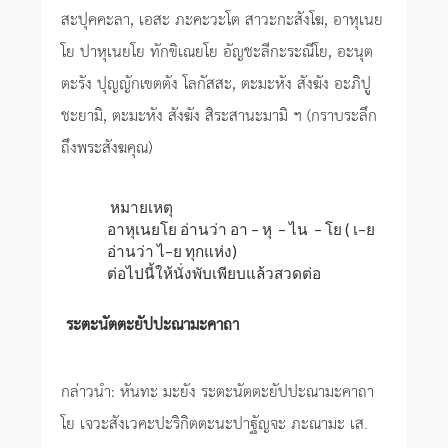
สะปุคคะลา, เอสะ ภะคะวะโต สาวะกะสังโฆ, อาหุเนย
โย ปาหุเนยโย ทักขิเณยโย อัญชะลีกะระณีโย, อะนุต
ตะรัง ปุญญักเขตตัง โลกัสสะ, ตะมะหัง สังฆัง อะภิปู
ชะยามิ, ตะมะหัง สังฆัง สิระสานะมามิ ฯ (กราบระลึก
ถึงพระสังฆคุณ)
หมายเหตุ
อาหุเนยโย อ่านว่า อา – หุ – ไน – โย ( เ–ย
อ่านว่า ไ–ย ทุกแห่ง)
ต่อไปนี้ให้นั่งพับเพียบแล้วสวดต่อ
ระตะนัตตะยัปปะณามะคาถา
กล่าวนำ: หันทะ มะยัง ระตะนัตตะยัปปะณามะคาถา
โย เจวะสังเวคะปะริกิตตะนะปาฐัญจะ ภะณามะ เส.