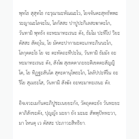
พุทโธ สุสุทโธ กะรุณามะหัณณะโว, โยจจันตะสุทธัพพะ
ระญาณะโลจะโน, โลกัสสะ ปาปูปะกิเลสะฆาตะโก,
วันทามิ พุทธัง อะหะมาทะเรนะ ตัง, ธัมโม ปะทีโป วิยะ
ตัสสะ สัตถุโน, โย มัคคะปากามะตะเภทะภินนะโก,
โลกุตตะโร โย จะ ตะทัตถะทีปะโน, วันทามิ ธัมมัง อะ
หะมาทะเรนะ ตัง, สังโฆ สุเขตตาภะยะติเขตตะสัญญิ
โต, โย ทิฏฐะสันโต สุคะตานุโพธะโก, โลลัปปะหีโน อะ
ริโย สุเมธะโส, วันทามิ สังฆัง อะหะมาทะเรนะ ตัง.
อิจเจวะเมกันตะภิปูชะเนยยะกัง, วัตถุตตะยัง วันทะยะ
ตาภิสังขะตัง, ปุญญัง มะยา ยัง มะมะ สัพพุปัททะวา,
มา โหนตุ เว ตัสสะ ปะภาวะสิทธิยา.