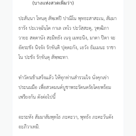
(บางแห่งสวดเพิ่มว่า)
ปะสันฺนา โหนฺตุ สัพฺเพปิ ปาณิโน พุทธะสาสะเน, สัมฺมา
ธารัง ปะเวจฺฉันฺโต กาเล เทโว ปะวัสฺสะตุ, วุฑฺฒิภา
วายะ สตฺตานัง สะมิทฺธัง เนจุ เมทะนิง, มาตา ปิตา จะ
อัตฺระชัง นิจฺจัง รักฺขันฺติ ปุตฺตะกัง, เอวัง ธัมฺเมนะ ราชา
โน ปะชัง รักฺขันฺตุ สัพฺพะทา.
ทำวัตรเช้าเสร็จแล้ว ให้ทุกท่านสำรวมใจ นั่งคุกเข่า
ประนมมือ เพื่อสวดมนต์บูชาพระรัตนตรัยโดยพร้อม
เพรียงกัน ดังต่อไปนี้
อะระหัง สัมมาสัมพุทโธ ภะคะวา, พุทธัง ภะคะวันตัง
อะภิวาเทมิ.