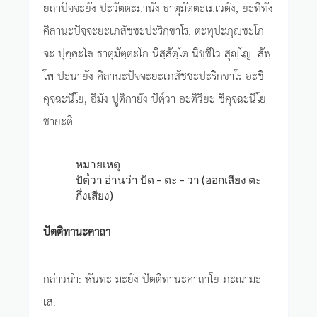
ยถาปัจฺจะยัง ปะวัตฺตะมานัง ธาตุมัตฺตะเมเวตัง, ยะทิทัง
คิลานะปัจฺจะยะเภสัชฺชะปะริกฺขาโร. ตะทุปะภุญฺชะโก
จะ ปุคฺคะโล ธาตุมัตฺตะโก นิสฺสัตฺโต นิชฺชีโว สุญฺโญ. สัพฺ
โพ ปะนายัง คิลานะปัจฺจะยะเภสัชฺชะปะริกฺขาโร อะชิ
คุจฺฉะนีโย, อิมัง ปูติกายัง ปัตฺ๎วา อะติวิยะ ชิคุจฺฉะนีโย
ชายะติ.
หมายเหตุ
ปัตฺ๎วา อ่านว่า ปัด – ตะ – วา (ออกเสียง ตะ
กึ่งเสียง)
ปัตติทานะคาถา
กล่าวนำ: หันทะ มะยัง ปัตติทานะคาถาโย ภะณามะ
เส.