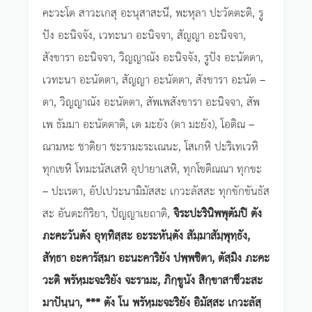
คะวะโต สาวะเกสุ อะนุสาสะนี, พะหุลา ปะวัตตะติ, รู
ปัง อะนิจจัง, เวทะนา อะนิจจา, สัญญา อะนิจจา,
สังขารา อะนิจจา, วิญญาณัง อะนิจจัง, รูปัง อะนัตตา,
เวทะนา อะนัตตา, สัญญา อะนัตตา, สังขารา อะนัต –
ตา, วิญญาณัง อะนัตตา, สัพเพสังขารา อะนิจจา, สัพ
เพ ธัมมา อะนัตตาติ, เต มะยัง (ตา มะยัง), โอติณ –
ณามหะ ชาติยา ชะรามะระเณนะ, โสเกหิ ปะริเทเวหิ
ทุกเขหิ โทมะนัสเสหิ อุปายาเสหิ, ทุกโขติณณา ทุกขะ
– ปะเรตา, อัปเปวะนามิมัสสะ เกวะลัสสะ ทุกขักขันธัส
สะ อันตะกิริยา, ปัญญาเยถาติ,
จิระปะรินิพพุตัมปิ ตัง
ภะคะวันตัง อุทฺทิสฺสะ อะระหันฺตัง สัมฺมาสัมฺพุทฺธัง,
สัทฺธา อะคารัสฺมา อะนะคาริยัง ปพฺพชิตา, ตัสฺมิง ภะคะ
วะติ พรัหฺมะจะริยัง จะรามะ, ภิกฺขูนัง สิกฺขาสาชีวะสะ
มาปันฺนา, *** ตัง โน พรัหฺมะจะริยัง อิมัสฺสะ เกวะลัสฺ