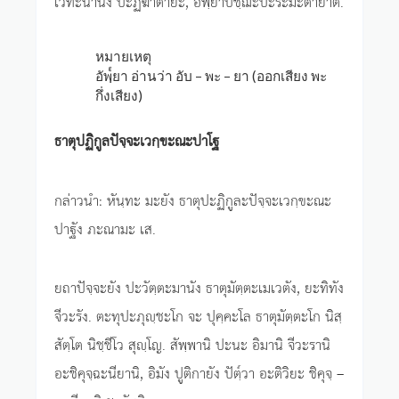
เวทะนานัง ปะฏิฆาตายะ, อัพฺ๎ยาปัชฺฌะปะระมะตายาติ.
หมายเหตุ
อัพฺ๎ยา อ่านว่า อับ – พะ – ยา (ออกเสียง พะ
กึ่งเสียง)
ธาตุปฏิกูลปัจฺจะเวกฺขะณะปาโฐ
กล่าวนำ: หันฺทะ มะยัง ธาตุปะฏิกูละปัจฺจะเวกฺขะณะ
ปาฐัง ภะณามะ เส.
ยถาปัจฺจะยัง ปะวัตฺตะมานัง ธาตุมัตฺตะเมเวตัง, ยะทิทัง
จีวะรัง. ตะทุปะภุญฺชะโก จะ ปุคฺคะโล ธาตุมัตฺตะโก นิสฺ
สัตฺโต นิชฺชีโว สุญฺโญ. สัพฺพานิ ปะนะ อิมานิ จีวะรานิ
อะชิคุจฺฉะนียานิ, อิมัง ปูติกายัง ปัตฺ๎วา อะติวิยะ ชิคุจฺ –