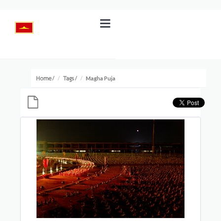
Home
Tags
/
/
Magha Puja