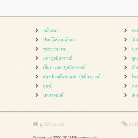
หน้าแรก
พร
ประวัติความเป็นมา
วั
พระธรรมกาย
บว
มหาปูชนียาจารย์
ธุด
เส้นทางมหาปูชนียาจารย์
ตัก
สถาปนาเส้นทางมหาปูชนียาจารย์
โค
สมาธิ
งา
บทสวดมนต์
เด็
ลิงค์ที
มูลนิธิธรรมกาย
© copyright 2000-2026 Dhammakaya