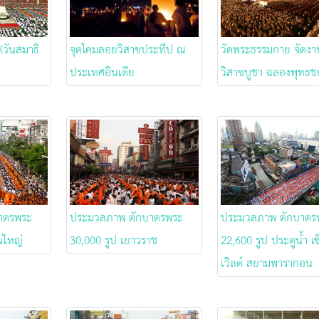
 (วันสมาธิ
จุดโคมลอยวิสาขประทีป ณ
วัดพระธรรมกาย จัดงา
ประเทศอินเดีย
วิสาขบูชา ฉลองพุทธชย
าตรพระ
ประมวลภาพ ตักบาตรพระ
ประมวลภาพ ตักบาตร
นใหญ่
30,000 รูป เยาวราช
22,600 รูป ประตูน้ำ เ
เวิลด์ สยามพารากอน