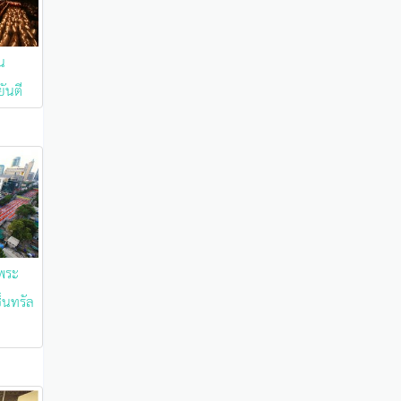
น
ันตี
พระ
ซ็นทรัล