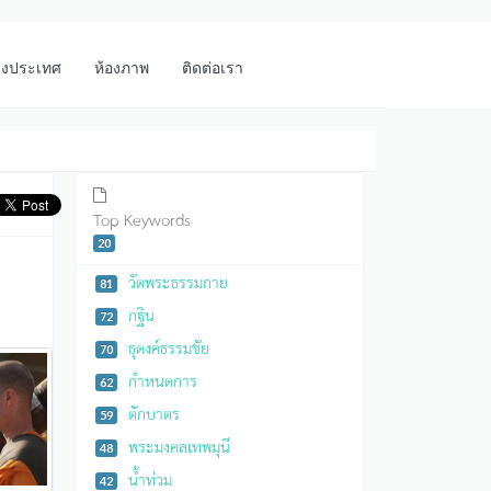
างประเทศ
ห้องภาพ
ติดต่อเรา
Top Keywords
20
วัดพระธรรมกาย
81
กฐิน
72
ธุดงค์ธรรมชัย
70
กำหนดการ
62
ตักบาตร
59
พระมงคลเทพมุนี
48
น้ำท่วม
42