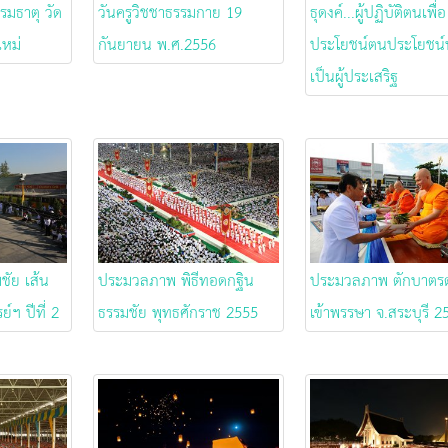
รมธาตุ วัด
วันครูวิชชาธรรมกาย 19
ธุดงค์...ผู้ปฏิบัติตนเพื่อ
ใหม่
กันยายน พ.ศ.2556
ประโยชน์ตนประโยชน์
เป็นผู้ประเสริฐ
มชัย เส้น
ประมวลภาพ พิธีทอดกฐิน
ประมวลภาพ ตักบาตร
์ฯ ปีที่ 2
ธรรมชัย พุทธศักราช 2555
เข้าพรรษา จ.สระบุรี 2