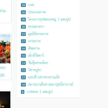
บวช
28
ท่าน
ประมวลภาพ
26
โครงการอุปสมบทหมู่ 1 แสนรูป
20
ธรรมยาตรา
20
มูลนิธิธรรมกาย
19
ธรรมกาย
17
สังฆทาน
16
เด็กดีวีสตาร์
16
วันคุ้มครองโลก
13
ดอก
วิสาขบูชา
12
555
มอบข้าวสารอาหารแห้ง
12
สถาปนาเส้นทางมหาปูชนียาจารย์
10
บวชพระ 1 แสนรูป
8