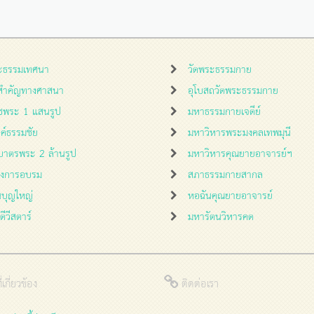
ะธรรมเทศนา
วัดพระธรรมกาย
นสำคัญทางศาสนา
อุโบสถวัดพระธรรมกาย
ชพระ 1 แสนรูป
มหาธรรมกายเจดีย์
งค์ธรรมชัย
มหาวิหารพระมงคลเทพมุนี
บาตรพระ 2 ล้านรูป
มหาวิหารคุณยายอาจารย์ฯ
รงการอบรม
สภาธรรมกายสากล
นบุญใหญ่
หอฉันคุณยายอาจารย์
กดีวีสตาร์
มหารัตนวิหารคด
่เกี่ยวข้อง
ติดต่อเรา