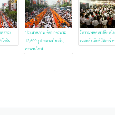
าตรพระ
ประมวลภาพ ตักบาตรพระ
วันรวมพลคนเปลี่ยนโล
ัชโยธิน
12,600 รูป ตลาดยิ่งเจริญ
รวมพลังเด็กดีวีสตาร์ ครั
สะพานใหม่