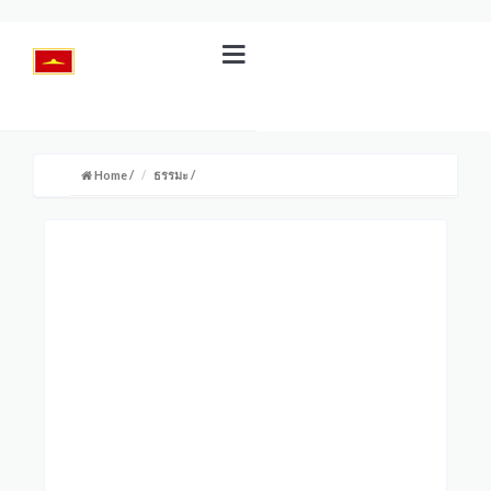
Home
/
ธรรมะ
/