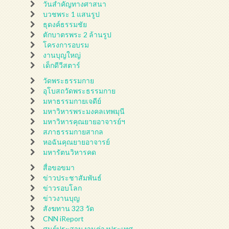
วันสำคัญทางศาสนา
บวชพระ 1 แสนรูป
ธุดงค์ธรรมชัย
ตักบาตรพระ 2 ล้านรูป
โครงการอบรม
งานบุญใหญ่
เด็กดีวีสตาร์
วัดพระธรรมกาย
อุโบสถวัดพระธรรมกาย
มหาธรรมกายเจดีย์
มหาวิหารพระมงคลเทพมุนี
มหาวิหารคุณยายอาจารย์ฯ
สภาธรรมกายสากล
หอฉันคุณยายอาจารย์
มหารัตนวิหารคด
สื่อขอขมา
ข่าวประชาสัมพันธ์
ข่าวรอบโลก
ข่าวงานบุญ
สังฆทาน 323 วัด
CNN iReport
ศูนย์ประสานงานต่างประเทศ