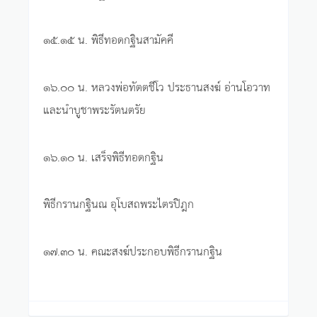
๑๕.๑๕ น. พิธีทอดกฐินสามัคคี
๑๖.๐๐ น. หลวงพ่อทัตตชีโว ประธานสงฆ์ อ่านโอวาท
และนำบูชาพระรัตนตรัย
๑๖.๑๐ น. เสร็จพิธีทอดกฐิน
พิธีกรานกฐินณ อุโบสถพระไตรปิฎก
๑๗.๓๐ น. คณะสงฆ์ประกอบพิธีกรานกฐิน