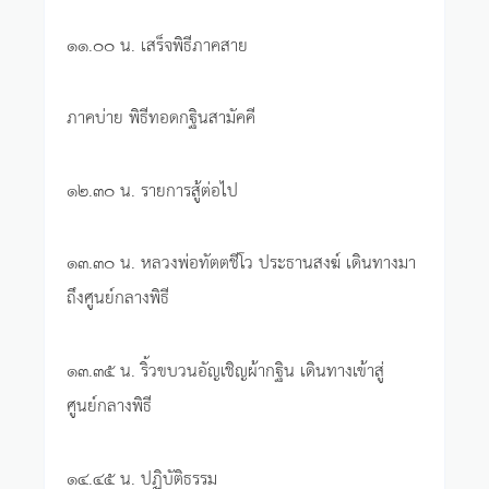
๑๑.๐๐ น. เสร็จพิธีภาคสาย
ภาคบ่าย พิธีทอดกฐินสามัคคี
๑๒.๓๐ น. รายการสู้ต่อไป
๑๓.๓๐ น. หลวงพ่อทัตตชีโว ประธานสงฆ์ เดินทางมา
ถึงศูนย์กลางพิธี
๑๓.๓๕ น. ริ้วขบวนอัญเชิญผ้ากฐิน เดินทางเข้าสู่
ศูนย์กลางพิธี
๑๔.๔๕ น. ปฏิบัติธรรม