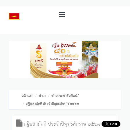
หน้าแรก
ข่าว
/
ข่าวประชาสัมพันธ์
/
กฐินสามัคคี ประจำปีพุทธศักราช ๒๕๖๗
กฐินสามัคคี ประจำปีพุทธศักราช ๒๕๖๗