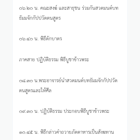
๐๖.๒๐ น. คณะสงฆ์ และสาธุชน ร่วมกันสวดมนต์บท
ธัมมจักกัปปวัตตนสูตร
๐๖.๔๐ น. พิธีตักบาตร
ภาคสาย ปฏิบัติธรรม พิธีบูชาข้าวพระ
๐๘.๓๐ น.พระอาจารย์นำสวดมนต์บทธัมมจักกัปปวัต
ตนสูตรและให้ศีล
๐๙.๓๐ น. ปฏิบัติธรรม ประกอบพิธีบูชาข้าวพระ
๑๐.๔๕ น. พิธีกล่าวคำถวายภัตตาหารเป็นสังฆทาน