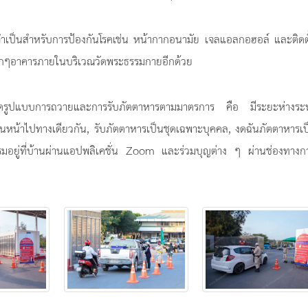
่จำเป็นสำหรับการป้องกันโรคเช่น หน้ากากอนามัย เจลแอลกอฮอล์ และติดตั
นทุกๆอาคารภายในบริเวณวัดพระธรรมกายอีกด้วย
ัดรูปแบบการถวายและการรับภัตตาหารตามมาตรการ คือ มีระยะห่างระห
หันหน้าไปทางเดียวกัน, รับภัตตาหารเป็นชุดเฉพาะบุคคล, งดฉันภัตตาหารเ
รมอยู่ที่บ้านผ่านแอปพลิเคชั่น Zoom และร่วมบุญต่าง ๆ ผ่านช่องทางก