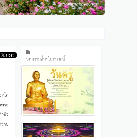
บทความอื่นๆในหมวดนี้
โรคโค
ดพระ
จำตัว
อความ