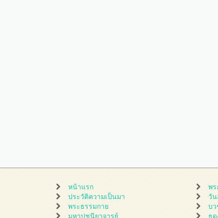
หน้าแรก
พร
ประวัติความเป็นมา
วั
พระธรรมกาย
บว
มหาปูชนียาจารย์
ธุ