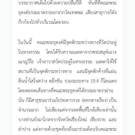
บรรยากาศเต็มไปด้วยความปลื้มปีติ ทันทีที่คณะพระ
ธุดงค์ธรรมยาตราออกจากวัดเทพพล เสียงสาธุการก็ดัง
กึกก้องไปทั่วบริเวณโดยรอบ
ในวันนี้ คณะพระธุดงค์มีจุดพักระหว่างทางที่วัดประดู่
ในทรงธรรม โดยได้รับความเมตตาจากพระสมุห์เฉวง
ณาญวีโร เจ้าอาวาสวัดประดู่ในทรงธรรม เมตตาให้ใช้
สถานที่เป็นจุดพักระหว่างทาง และมีจุดพักค้างที่แผ่น
ดินน้ำใสใจสว่าง ตลิ่งชัน รวมระยะทาง 19.4 กิโลเมตร
โดยตลอดเส้นทางที่คณะพระธุดงค์ได้ธรรมยาตราผ่าน
นั่น ก็มีสาธุชนมาร่วมโปรยดาวรวย (ดอกดางเรือง) เป็น
จำนวนมาก ไม่เพียงแต่จากเขตพื้นที่ใกล้เคียงเท่านั้น
บางท่านยังมาไกลจากจังหวัดเชียงใหม่ เชียงราย และ
ลำปาง แต่งกายด้วยชุดท้องถิ่นมาร่วมต้อนรับคณะพระ