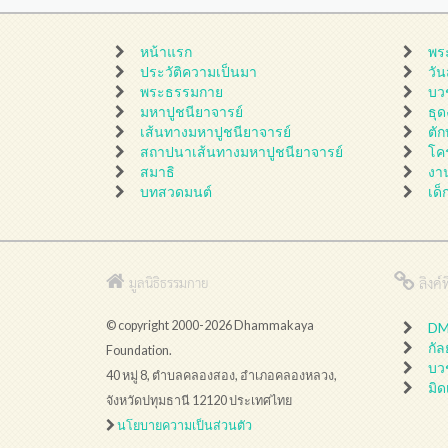
หน้าแรก
พร
ประวัติความเป็นมา
วั
พระธรรมกาย
บว
มหาปูชนียาจารย์
ธุ
เส้นทางมหาปูชนียาจารย์
ตั
สถาปนาเส้นทางมหาปูชนียาจารย์
โค
สมาธิ
งา
บทสวดมนต์
เด็
ลิงค์ที
มูลนิธิธรรมกาย
© copyright 2000-2026 Dhammakaya
DMC
กั
Foundation.
บว
40 หมู่ 8, ตำบลคลองสอง, อำเภอคลองหลวง,
มิด
จังหวัดปทุมธานี 12120 ประเทศไทย
นโยบายความเป็นส่วนตัว