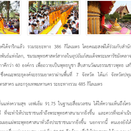
ค์ได้จาริกแล้ว รวมระยะทาง 386 กิโลเมตร โดยคณะสงฆ์ได้ร่วมกับสำนั
พันธ์แห่งโลก, ชมรมพุทธศาสตร์สากลในอุปถัมภ์สมเด็จพระมหารัชมังคลาจ
าคีกว่า 40 องค์กร เพื่อถวายเป็นพุทธบูชา สืบสานวัฒนธรรมชาวพุทธ เสริ
ซึ่งคณะพระธุดงค์จะธรรมยาตราผ่านพื้นที่ 7 จังหวัด ได้แก่ จังหวัดปทุ
มุทรสาคร และกรุงเทพมหานคร ระยะทางรวม 485 กิโลเมตร
ื่นแห่งความสุข เอฟเอ็ม 91.75 ในฐานะสื่อมวลชน ได้ให้ความเห็นถึงโค
ที่ดี ที่จะทำให้ประชาชนเข้าถึงพระพุทธศาสนามากยิ่งขึ้น และควรที่จะดำเน
ารเผยแผ่พระพุทธศาสนาทั่วถึงประชาชนมากยิ่งขึ้น นอกจากนี้ ตนเองยังไ