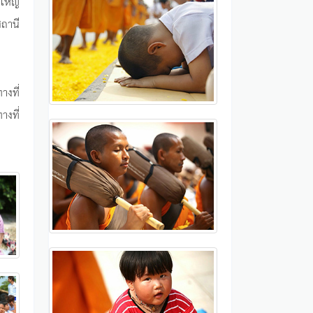
ญใหญ่
สถานี
างที่
างที่