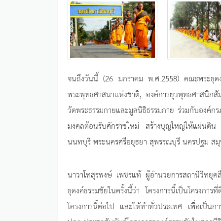
จนถึงวันนี้ (26 มกราคม พ.ศ.2558) คณะพระธุดง
พระพุทธศาสนาแห่งชาติ, องค์การยุวพุทธศาสนิกสัม
วัดพระธรรมกายและมูลนิธิธรรมกาย ร่วมกับองค์กรภ
มงคลต้อนรับศักราชใหม่ สร้างบุญใหญ่ให้แผ่นดิน 
นนทบุรี พระนครศรีอยุธยา สุพรรณบุรี นครปฐม ส
นาวาโทสุรพงษ์ เพชรแท้ ผู้อำนวยการสถานีวิทยุคล
ธุดงค์ธรรมชัยในครั้งนี้ว่า โครงการนี้เป็นโครงการ
โครงการนี้ต่อไป และให้ทำทั่วประเทศ เพื่อเป็นก