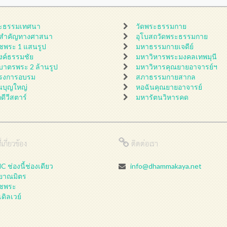
ะธรรมเทศนา
วัดพระธรรมกาย
นสำคัญทางศาสนา
อุโบสถวัดพระธรรมกาย
ชพระ 1 แสนรูป
มหาธรรมกายเจดีย์
ดงค์ธรรมชัย
มหาวิหารพระมงคลเทพมุนี
กบาตรพระ 2 ล้านรูป
มหาวิหารคุณยายอาจารย์ฯ
รงการอบรม
สภาธรรมกายสากล
นบุญใหญ่
หอฉันคุณยายอาจารย์
กดีวีสตาร์
มหารัตนวิหารคด
่เกี่ยวข้อง
ติดต่อเรา
 ช่องนี้ช่องเดียว
info@dhammakaya.net
ลยาณมิตร
ชพระ
เดิลเวย์