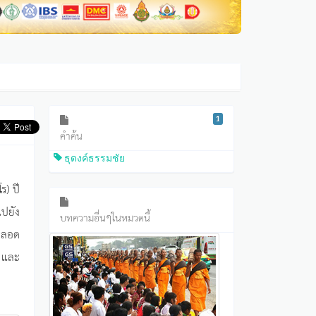
1
คำค้น
ธุดงค์ธรรมชัย
ร) ปี
ไปยัง
บทความอื่นๆในหมวดนี้
ยตลอด
ร และ