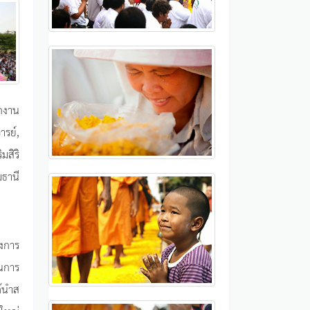
กงาน
ารย์,
มสิริ
มธานี
รงการ
ินการ
ด้นำส