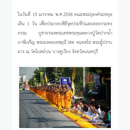
ในวันที่ 15 มกราคม พ.ศ.2558 คณะพระธุดงค์จะหยุด
เดิน 1 วัน เพื่อประกอบพิธีจุดประทีปและลอยกระทง
ธรรม บูชาธรรมพระเดชพระคุณหลวงปู่วัดปากน้ำ
ภาษีเจริญ พระมงคลเทพมุนี (สด จนฺทสโร) พระผู้ปราบ
มาร ณ วัดโบสถ์บน บางคูเวียง จังหวัดนนทบุรี