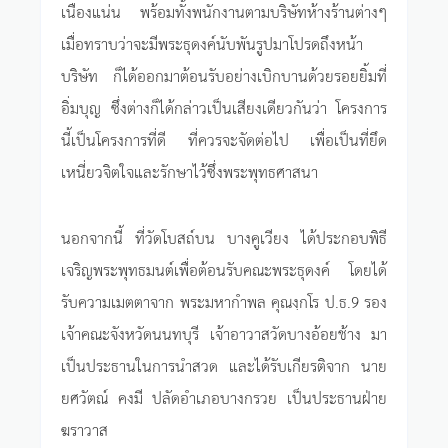
เนืองแน่น พร้อมทั้งพนักงานตามบริษัทห้างร้านต่างๆ
เมื่อทราบว่าจะมีพระธุดงค์นับพันรูปมาโปรดถึงหน้า
บริษัท ก็ได้ออกมาต้อนรับอย่างเบิกบานด้วยรอยยิ้มที่
อิ่มบุญ ซึ่งต่างก็ได้กล่าวเป็นเสียงเดียวกันว่า โครงการ
นี้เป็นโครงการที่ดี ที่ควรจะจัดต่อไป เพื่อเป็นที่ยึด
เหนี่ยวจิตใจและรักษาไว้ซึ่งพระพุทธศาสนา
นอกจากนี้ ที่วัดโบสถ์บน บางคูเวียง ได้ประกอบพิธี
เจริญพระพุทธมนต์เพื่อต้อนรับคณะพระธุดงค์ โดยได้
รับความเมตตาจาก พระมหากำพล คุณงฺกโร ป.ธ.9 รอง
เจ้าคณะจังหวัดนนทบุรี เจ้าอาวาสวัดบางอ้อยช้าง มา
เป็นประธานในการนำสวด และได้รับเกียรติจาก นาย
ยศวัตณ์ คงมี ปลัดอำเภอบางกรวย เป็นประธานฝ่าย
ฆราวาส