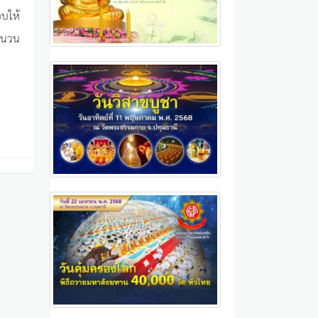
อบให้
จำนวน