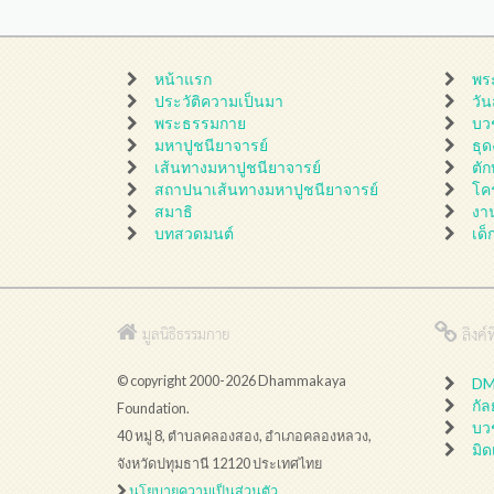
หน้าแรก
พร
ประวัติความเป็นมา
วั
พระธรรมกาย
บว
มหาปูชนียาจารย์
ธุ
เส้นทางมหาปูชนียาจารย์
ตั
สถาปนาเส้นทางมหาปูชนียาจารย์
โค
สมาธิ
งา
บทสวดมนต์
เด็
ลิงค์ที
มูลนิธิธรรมกาย
© copyright 2000-2026 Dhammakaya
DMC
กั
Foundation.
บว
40 หมู่ 8, ตำบลคลองสอง, อำเภอคลองหลวง,
มิด
จังหวัดปทุมธานี 12120 ประเทศไทย
นโยบายความเป็นส่วนตัว