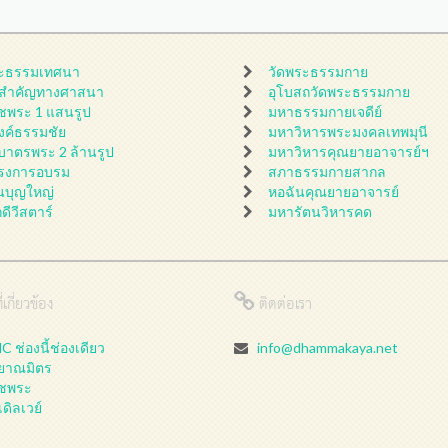
ะธรรมเทศนา
วัดพระธรรมกาย
นสำคัญทางศาสนา
อุโบสถวัดพระธรรมกาย
ชพระ 1 แสนรูป
มหาธรรมกายเจดีย์
ดงค์ธรรมชัย
มหาวิหารพระมงคลเทพมุนี
กบาตรพระ 2 ล้านรูป
มหาวิหารคุณยายอาจารย์ฯ
รงการอบรม
สภาธรรมกายสากล
นบุญใหญ่
หอฉันคุณยายอาจารย์
กดีวีสตาร์
มหารัตนวิหารคด
่เกี่ยวข้อง
ติดต่อเรา
 ช่องนี้ช่องเดียว
info@dhammakaya.net
ลยาณมิตร
ชพระ
เดิลเวย์