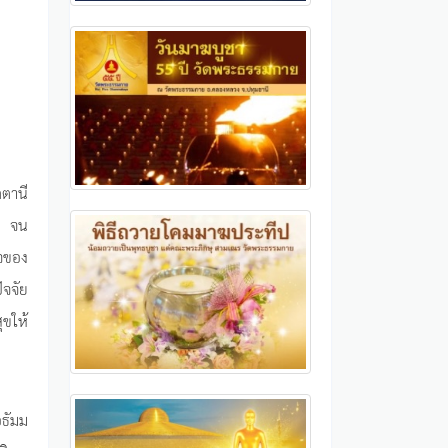
ตานี
์ จน
จของ
ัจจัย
ุขให้
อธัมม