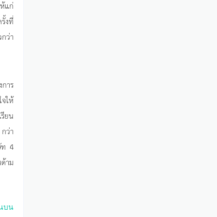
ห้แก่
้งที่
วกว่า
างการ
ใจให้
เรียน
 กว่า
ษัท 4
นด้าม
านบน