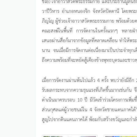
ชโย) เจ้าอาวาสวัดพระธรรมกาย และประธานมูลนิธิธรร
วาปีวิหาร อำเภอหนองจิก จังหวัดปัตตานี โดยพร
ภิญโญ ผู้ช่วยเจ้าอาวาสวัดพระธรรมกาย พร้อมด้
คณะสงฆ์ในพื้นที่ การจัดงานในครั้งแรกๆ หลายฝ่ายค
เสนอผ่านสื่อก็มาจากข้อมูลที่คลาดเคลื่อน ทำให้พร
นาน จนเมื่อมีการจัดงานต่อเนื่องมาเป็นประจำทุกเ
ถึงความพร้อมที่จะหยัดสู้เคียงข้างพุทธบุตรและชาวพุ
เมื่อการจัดงานผ่านพ้นไปแล้ว 4 ครั้ง พบว่ายังมี
รับผลกระทบจากความรุนแรงที่เกิดขึ้นมากเช่นกัน จึ
ดำเนินมาครบรอบ 10 ปี มีวัดเข้าร่วมโครงการเพิ่มข
ส่วนกุศลแด่ผู้วายชนม์ใน 4 จังหวัดชายแดนภาคใต้” 
สูญไปจากดินแดนภาคใต้ พ้อมกับสร้างขวัญและกำลังใ