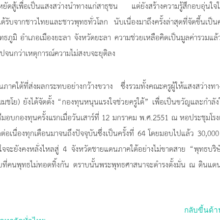
ด้หยัดสู้เพื่อเป็นแสงสว่างนำทางแก่สาธุชน แต่ยังสร้างความรู้สึกอบอุ่นใจใ
ด้รับจากชาวไทยและชาวพุทธทั่วโลก นับเนื่องมาถึงครั้งล่าสุดที่จัดขึ้นเป็นครั
ุทธภูมิ อำเภอเมืองยะลา จังหวัดยะลา ความช่วยเหลือคิดเป็นมูลค่ารวมแล้
ไปจนกว่าเหตุการณ์ความไม่สงบจะยุติลง
คใต้ที่ส่งผลกระทบอย่างกว้างขวาง ซึ่งรวมทั้งคณะครูผู้ให้แสงสว่างท
โย) ยังได้จัดตั้ง “กองทุนหนุนแรงใจช่วยครูใต้” เพื่อเป็นขวัญและกำลัง
ให้มีพิธีมอบกองทุนครั้งแรกเมื่อวันเสาร์ที่ 12 มกราคม พ.ศ.2551 ณ หอประชุมโรง
อเนื่องทุกเดือนมาจนถึงปัจจุบันซึ่งเป็นครั้งที่ 64 โดยมอบไปแล้ว 30,000
ใจจะยังคงหลั่งไหลสู่ 4 จังหวัดชายแดนภาคใต้อย่างไม่ขาดสาย “พุทธบริ
าบที่คนพุทธไม่ทอดทิ้งกัน ตราบนั้นพระพุทธศาสนาจะดำรงตั้งมั่น ณ ดินแด
กลับขี้นด้