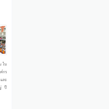
ิน ใน
ค์กร
น และ
่ ปี