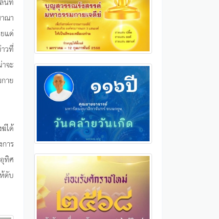
จลินท
ฌาณา
ยแด่
าวที่
น่าจะ
รมกาย
ฆ์ได้
รงการ
อุทิศ
ห้ดับ