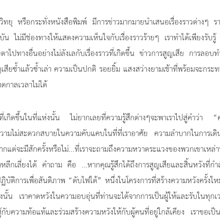
 วิทยุ หรือกระทั่งหนังสือพิมพ์ มีการข่าวมากมายนำเสนอเรื่องราวต่างๆ ร
ุบัน ไม่มีช่องทางให้แสดงความเห็นใจกับเรื่องราวร้ายๆ เราทำได้เพียงรับรู
าไปทางอื่นอย่างไม่ลังเลกับเรื่องราวที่เกิดขึ้น ข่าวการสูญเสีย การลอบท
ญเสียซ้ำแล้วซ้ำเล่า ความเป็นปกติ รอยยิ้ม แสงสว่างยามเช้าที่พร้อมจะกระ
าดกาลเวลาไม่ได้
ี่เกิดขึ้นในที่แห่งนั้น ไม่ยากเลยที่ความรู้สึกต่างๆจะพาเราไปสู่คำว่า 
ึงความไม่สะดวกสบายในความคับแคบในที่ที่เราอาศัย ความลำบากในการเดิ
ต่จะมีสักครั้งหรือไม่...ที่เราจะถามถึงความหวาดระแวงของพวกเขาเหล่านั
จหลีกเลี่ยงได้ คำถาม คือ ...หากคุณรู้สึกได้ถึงการสูญเสียและสิ้นหวังที่กำ
ฏิบัติการเพื่อสันติภาพ “ดับไฟใต้” หนึ่งในโครงการที่สร้างความหวังครั้งใหม
ั้น เราคาดหวังในความอบอุ่นที่ท่านจะได้จากการเป็นผู้ให้และรับในทุกเว
สู้กับความท้อแท้และร่วมสร้างความหวังให้กับผู้คนที่อยู่ใกล้เคียง เราขอเป็