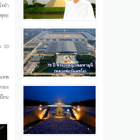
่งทำ
พุทธ
อน 10
ลเทพ
มครอง
มือน