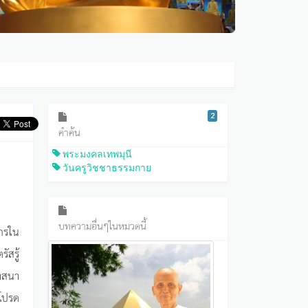
2
คำค้น
พระมงคลเทพมุนี
วันครูวิชชาธรรมกาย
บทความอื่นๆในหมวดนี้
กรใน
ัสรู้
ศาสนา
โปรด