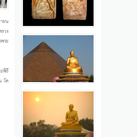
นยายน
ณหลวง
รพระ
ะพิธี
 วัด