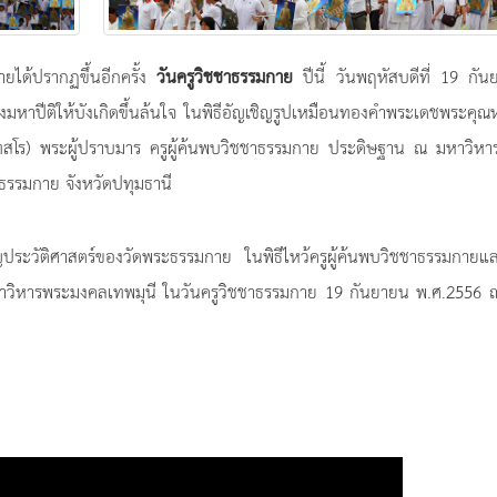
ายได้ปรากฏขึ้นอีกครั้ง
วันครูวิชชาธรรมกาย
ปีนี้ วันพฤหัสบดีที่ 19 กั
้างมหาปีติให้บังเกิดขึ้นล้นใจ ในพิธีอัญเชิญรูปเหมือนทองคำพระเดชพระคุ
ฺทสโร) พระผู้ปราบมาร ครูผู้ค้นพบวิชชาธรรมกาย ประดิษฐาน ณ มหาวิหา
ธรรมกาย จังหวัดปทุมธานี
ญประวัติศาสตร์ของวัดพระธรรมกาย ในพิธีไหว้ครูผู้ค้นพบวิชชาธรรมกายแล
วิหารพระมงคลเทพมุนี ในวันครูวิชชาธรรมกาย 19 กันยายน พ.ศ.2556 ณ