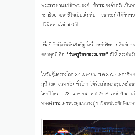
พระราชทานแก่ข้าพระองค์ ข้าพระองค์ขอรับเป็นท
สมาธิอย่างเอาชีวิตเป็นเดิมพัน จนกระทั่งได้ค
ปรินิพพานได้ 500 ปี
เพื่อรำลึกถึงวันอันสำคัญยิ่งนี้ เหล่าศิษยานุศิษ
ของทุกปี คือ
“วันครูวิชชาธรรมกาย”
(ปีนี้ ตรงกับ
ในวันคุ้มครองโลก 22 เมษายน พ.ศ.2555 เหล่าศิษ
มุนี (สด จนฺทสโร) ทั่วโลก ได้ร่วมกันหล่อรูปเหมื
โลกปีถัดมา 22 เมษายน พ.ศ.2556 เหล่าศิษยานุศิ
ทองคำพระเดชพระคุณหลวงปู่ฯ เวียนประทักษิณรอบม