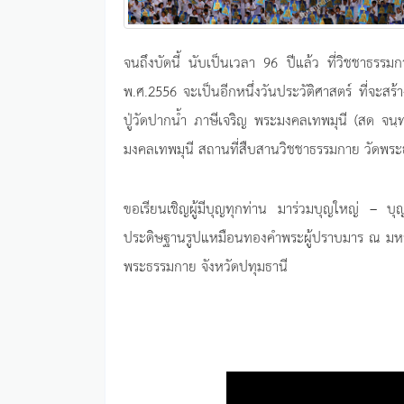
จนถึงบัดนี้ นับเป็นเวลา 96 ปีแล้ว ที่วิชชาธรรมก
พ.ศ.2556 จะเป็นอีกหนึ่งวันประวัติศาสตร์ ที่จะสร
ปู่วัดปากน้ำ ภาษีเจริญ พระมงคลเทพมุนี (สด จน
มงคลเทพมุนี สถานที่สืบสานวิชชาธรรมกาย วัดพระ
ขอเรียนเชิญผู้มีบุญทุกท่าน มาร่วมบุญใหญ่ – บุ
ประดิษฐานรูปแหมือนทองคำพระผู้ปราบมาร ณ มหา
พระธรรมกาย จังหวัดปทุมธานี