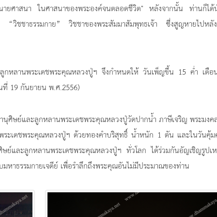
นายศาสนา ในศาสนาของพระองค์จนตลอดชีวิต" หลังจากนั้น ท่านก็ได้นั
้นพบ “วิชชาธรรมกาย” วิชชาของพระสัมมาสัมพุทธเจ้า ซึ่งสูญหายไปหลัง
ย์และลูกหลานพระเดชพระคุณหลวงปู่ฯ จึงกำหนดให้ วันเพ็ญขึ้น 15 ค่ำ เดื
วันที่ 19 กันยายน พ.ศ.2556)
ยานุศิษย์และลูกหลานพระเดชพระคุณหลวงปู่วัดปากน้ำ ภาษีเจริญ พระมงค
อนพระเดชพระคุณหลวงปู่ฯ ด้วยทองคำบริสุทธิ์ น้ำหนัก 1 ตัน และในวันคุ้
ษย์และลูกหลานพระเดชพระคุณหลวงปู่ฯ ทั่วโลก ได้ร่วมกันอัญเชิญรูปเห
หาธรรมกายเจดีย์ เพื่อรำลึกถึงพระคุณอันไม่มีประมาณของท่าน