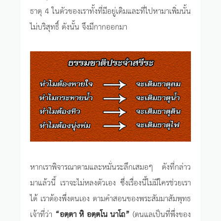
ธาตุ 4 ในตัวของเราทั้งที่มีอยู่เดิมและที่ไปหามาเพิ่มนั้น
ไม่บริสุทธิ์ ดังนั้น จึงมีกากออกมา
หากเราพิจารณาตามและหมั่นระลึกเสมอๆ ดังที่กล่าว
มาแล้วนี้ เราจะไม่หลงตัวเอง ซึ่งเรื่องนี้ไม่มีใครช่วยเรา
ได้ เราต้องพึ่งตนเอง ตามคำสอนของพระสัมมาสัมพุทธ
เจ้าที่ว่า
“อตฺตา หิ อตฺตโน นาโถ”
(ตนแลเป็นที่พึ่งของ