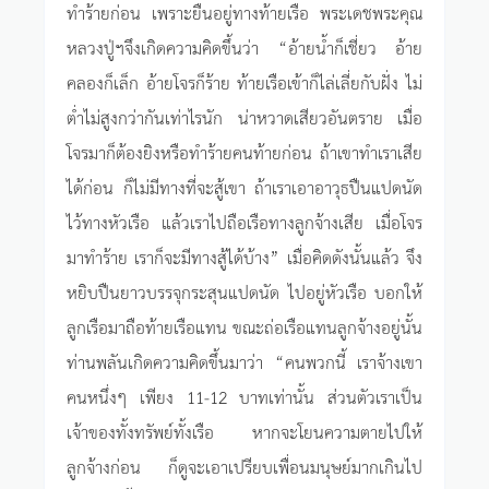
ทำร้ายก่อน เพราะยืนอยู่ทางท้ายเรือ พระเดชพระคุณ
หลวงปู่ฯจึงเกิดความคิดขึ้นว่า “อ้ายน้ำก็เชี่ยว อ้าย
คลองก็เล็ก อ้ายโจรก็ร้าย ท้ายเรือเข้าก็ไล่เลี่ยกับฝั่ง ไม่
ต่ำไม่สูงกว่ากันเท่าไรนัก น่าหวาดเสียวอันตราย เมื่อ
โจรมาก็ต้องยิงหรือทำร้ายคนท้ายก่อน ถ้าเขาทำเราเสีย
ได้ก่อน ก็ไม่มีทางที่จะสู้เขา ถ้าเราเอาอาวุธปืนแปดนัด
ไว้ทางหัวเรือ แล้วเราไปถือเรือทางลูกจ้างเสีย เมื่อโจร
มาทำร้าย เราก็จะมีทางสู้ได้บ้าง” เมื่อคิดดังนั้นแล้ว จึง
หยิบปืนยาวบรรจุกระสุนแปดนัด ไปอยู่หัวเรือ บอกให้
ลูกเรือมาถือท้ายเรือแทน ขณะถ่อเรือแทนลูกจ้างอยู่นั้น
ท่านพลันเกิดความคิดขึ้นมาว่า “คนพวกนี้ เราจ้างเขา
คนหนึ่งๆ เพียง 11-12 บาทเท่านั้น ส่วนตัวเราเป็น
เจ้าของทั้งทรัพย์ทั้งเรือ หากจะโยนความตายไปให้
ลูกจ้างก่อน ก็ดูจะเอาเปรียบเพื่อนมนุษย์มากเกินไป