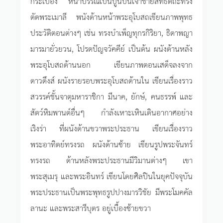
กระเบื้อง หน้าบรรณเป็นปูนปั้นเจ้าชายสิทธัตถะทรง
ตัดพระเมาลี พนังด้านหน้าพระอุโบสถเขียนภาพพุทธ
ประวัติตอนต่างๆ เช่น ทรงบำเพ็ญทุกรกิริยา, ธิดาพญา
มารมายั่วยวน, โปรดปัญจวัคคีย์ เป็นต้น ผนังด้านหลัง
พระอุโบสถด้านนอก เขียนภาพตอนเสด็จลงจาก
ดาวดึงส์ ผนังรายรอบพระอุโบสถด้านใน เขียนเรื่องราว
สวรรค์ชั้นจาตุมหาราชิกา มีนาค, ยักษ์, คนธรรพ์ และ
สัตว์หิมพานต์อื่นๆ กำลังเหาะเหินเดินอากาศอย่าง
เริงร่า ที่ผนังด้านขวาพระประธาน เขียนเรื่องราว
พระอาทิตย์ทรงรถ ผนังด้านซ้าย เขียนรูปพระจันทร์
ทรงรถ ด้านหลังพระประธานมีวิมานต่างๆ เขา
พระสุเมรุ และพระอินทร์ เขียนโดยศิลปินในยุคปัจจุบัน
พระประธานเป็นพระพุทธรูปปางมารวิชัย มีพระโมคคัล
ลานะ และพระสารีบุตร อยู่เบื้องซ้ายขวา