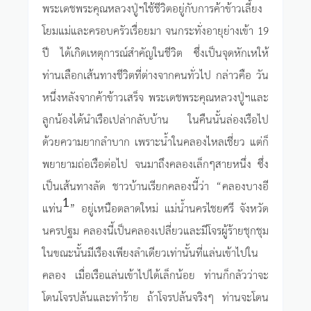
พระเดชพระคุณหลวงปู่ฯใช้ชีวิตอยู่กับการค้าข้าวเลี้ยง
โยมแม่และครอบครัวเรื่อยมา จนกระทั่งอายุย่างเข้า 19
ปี ได้เกิดเหตุการณ์สำคัญในชีวิต ซึ่งเป็นจุดหักเหให้
ท่านเลือกเส้นทางชีวิตที่ต่างจากคนทั่วไป กล่าวคือ วัน
หนึ่งหลังจากค้าข้าวเสร็จ พระเดชพระคุณหลวงปู่ฯและ
ลูกน้องได้นำเรือเปล่ากลับบ้าน ในคืนนั้นล่องเรือไป
ด้วยความยากลำบาก เพราะน้ำในคลองไหลเชี่ยว แต่ก็
พยายามถ่อเรือต่อไป จนมาถึงคลองเล็กๆสายหนึ่ง ซึ่ง
เป็นเส้นทางลัด ชาวบ้านเรียกคลองนี้ว่า “คลองบางอี
1
แท่น
” อยู่เหนือตลาดใหม่ แม่น้ำนครไชยศรี จังหวัด
นครปฐม คลองนี้เป็นคลองเปลี่ยวและมีโจรผู้ร้ายชุกชุม
ในขณะนั้นมีเรืองเพียงลำเดียวเท่านั้นที่แล่นเข้าไปใน
คลอง เมื่อเรือแล่นเข้าไปได้เล็กน้อย ท่านก็กลัวว่าจะ
โดนโจรปล้นและทำร้าย ถ้าโจรปล้นจริงๆ ท่านจะโดน