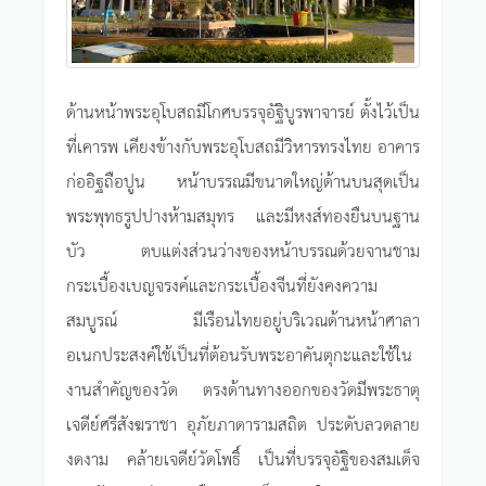
ด้านหน้าพระอุโบสถมีโกศบรรจุอัฐิบูรพาจารย์ ตั้งไว้เป็น
ที่เคารพ เคียงข้างกับพระอุโบสถมีวิหารทรงไทย อาคาร
ก่ออิฐถือปูน หน้าบรรณมีขนาดใหญ่ด้านบนสุดเป็น
พระพุทธรูปปางห้ามสมุทร และมีหงส์ทองยืนบนฐาน
บัว ตบแต่งส่วนว่างของหน้าบรรณด้วยจานชาม
กระเบื้องเบญจรงค์และกระเบื้องจีนที่ยังคงความ
สมบูรณ์ มีเรือนไทยอยู่บริเวณด้านหน้าศาลา
อเนกประสงค์ใช้เป็นที่ต้อนรับพระอาคันตุกะและใช้ใน
งานสำคัญของวัด ตรงด้านทางออกของวัดมีพระธาตุ
เจดีย์ศรีสังฆราชา อุภัยภาดารามสถิต ประดับลวดลาย
งดงาม คล้ายเจดีย์วัดโพธิ์ เป็นที่บรรจุอัฐิของสมเด็จ