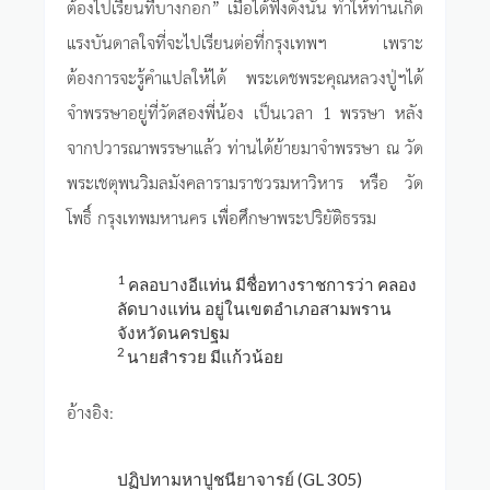
ต้องไปเรียนที่บางกอก” เมื่อได้ฟังดังนั้น ทำให้ท่านเกิด
แรงบันดาลใจที่จะไปเรียนต่อที่กรุงเทพฯ เพราะ
ต้องการจะรู้คำแปลให้ได้ พระเดชพระคุณหลวงปู่ฯได้
จำพรรษาอยู่ที่วัดสองพี่น้อง เป็นเวลา 1 พรรษา หลัง
จากปวารณาพรรษาแล้ว ท่านได้ย้ายมาจำพรรษา ณ วัด
พระเชตุพนวิมลมังคลารามราชวรมหาวิหาร หรือ วัด
โพธิ์ กรุงเทพมหานคร เพื่อศึกษาพระปริยัติธรรม
1
คลอบางอีแท่น มีชื่อทางราชการว่า คลอง
ลัดบางแท่น อยู่ในเขตอำเภอสามพราน
จังหวัดนครปฐม
2
นายสำรวย มีแก้วน้อย
อ้างอิง:
ปฏิปทามหาปูชนียาจารย์ (GL 305)