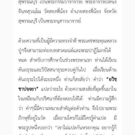
สุพรรณบุรี เป็นพระกรรมวาจาจารย์ พระอาจารย์โหน่ง
อินฺทสุวณฺโณ วัดสองพี่น้อง อำเภอสองพี่น้อง จังหวัด
สุพรรณบุรี เป็นพระอนุสาวนาจารย์
ด้วยความที่เป็นผู้มีความทรงจำดี พระเดชพระคุณหลวง
ปู่ฯจึงสามารถท่องบทสวดมนต์และพระปาฏิโมกข์ได้
หมด สำหรับการศึกษาในช่วงพรรษาแรก ท่านได้เรียน
คันถธุระและวิปัสสนาธุระควบคู่กันไป เมื่อเรียนด้าน
คันถธุระไปได้ระยะหนึ่ง ท่านก็สงสัยว่า คำว่า
“อวิชฺ
ชาปจฺจยา”
แปลว่าอะไร ด้วยความสงสัยที่ผุดขึ้นมาใน
ใจเหมือนกับปริศนาที่ต้องตอบให้ได้ ท่านมีความรู้สึก
ว่า คำๆนี้มีความหมายสำคัญต่อตัวท่าน จึงไปถามพระ
ภิกษุที่อยู่ในวัด เมื่อถามใครก็ไม่มีใครรู้คำแปล มี
พระรูปหนึ่งบอกว่า “เขาไม่แปลกันหรอกคุณ อยากรู้ก็