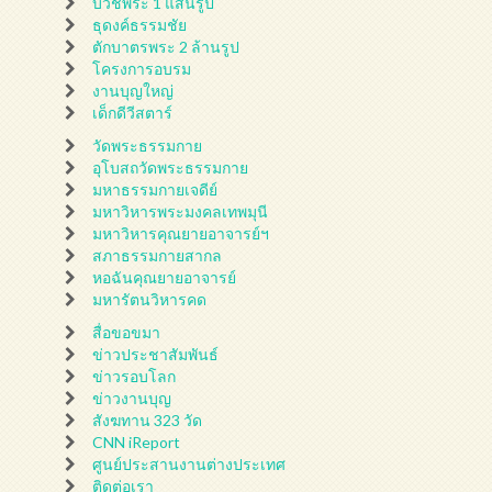
บวชพระ 1 แสนรูป
ธุดงค์ธรรมชัย
ตักบาตรพระ 2 ล้านรูป
โครงการอบรม
งานบุญใหญ่
เด็กดีวีสตาร์
วัดพระธรรมกาย
อุโบสถวัดพระธรรมกาย
มหาธรรมกายเจดีย์
มหาวิหารพระมงคลเทพมุนี
มหาวิหารคุณยายอาจารย์ฯ
สภาธรรมกายสากล
หอฉันคุณยายอาจารย์
มหารัตนวิหารคด
สื่อขอขมา
ข่าวประชาสัมพันธ์
ข่าวรอบโลก
ข่าวงานบุญ
สังฆทาน 323 วัด
CNN iReport
ศูนย์ประสานงานต่างประเทศ
ติดต่อเรา