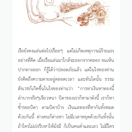
เรือยังคงแล่นต่อไปเรื่อยๆ แต่ไม่เกิดเหตุการณ์ร้ายแรง
อย่างที่คิด เมื่อเรือแล่นมาใกล้จะออกจากคลอง จนเห็น
ปากทางออก ก็รู้ได้ว่าปลอดภัยแล้ว แต่ในใจของท่าน
ยังคิดถึงความตายอยู่ตลอดเวลา และทันใดนั้น ธรรม
สังเวชก็เกิดขึ้นในใจของท่านว่า “การหาเงินหาทองนี้
ลำบากจริงๆเจียวหนา บิดาของเราก็หามาดังนี้ เราก็หา
ซ้ำรอยบิดา ตามบิดาบ้าง เงินแลทองที่หากันทั้งหมด
ด้วยกันนี้ ต่างคนก็ต่างหา ไม่มีเวลาหยุดด้วยกันทั้งนั้น
ถ้าใครไม่เร่งรีบหาให้มั่งมี ก็เป็นคนต่ำและเลว ไม่มีใคร