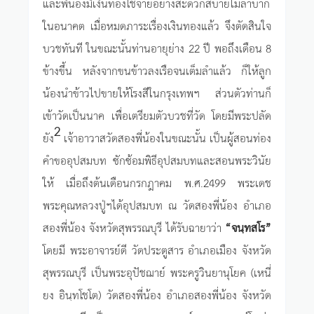
และพี่น้องมีเงินทองใช้จ่ายอย่างสะดวกสบายไม่ลำบาก
ในอนาคต เมื่อหมดภาระเรื่องเงินทองแล้ว จึงตัดสินใจ
บวชทันที ในขณะนั้นท่านอายุย่าง 22 ปี พอถึงเดือน 8
ข้างขึ้น หลังจากขนข้าวลงเรือจนเต็มลำแล้ว ก็ให้ลูก
น้องนำข้าวไปขายให้โรงสีในกรุงเทพฯ ส่วนตัวท่านก็
เข้าวัดเป็นนาค เพื่อเตรียมตัวบวชที่วัด โดยมีพระปลัด
2
ยัง
เจ้าอาวาสวัดสองพี่น้องในขณะนั้น เป็นผู้สอนท่อง
คำขออุปสมบท ซักซ้อมพิธีอุปสมบทและสอนพระวินัย
ให้ เมื่อถึงต้นเดือนกรกฎาคม พ.ศ.2499 พระเดช
พระคุณหลวงปู่ฯได้อุปสมบท ณ วัดสองพี่น้อง อำเภอ
สองพี่น้อง จังหวัดสุพรรณบุรี ได้รับฉายาว่า
“จนฺทสโร”
โดยมี พระอาจารย์ดี วัดประตูสาร อำเภอเมือง จังหวัด
สุพรรณบุรี เป็นพระอุปัชฌาย์ พระครูวินยานุโยค (เหนี่
ยง อินฺทโชโต) วัดสองพี่น้อง อำเภอสองพี่น้อง จังหวัด