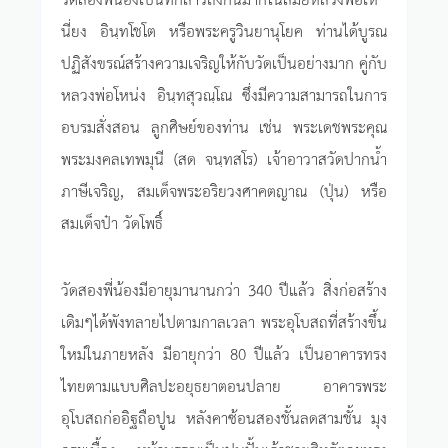
นี่ยง อินฺทโชโต หรือพระครูวินยานุโยค ท่านได้บูรณ
ปฏิสังขรณ์สร้างความเจริญให้กับวัดเป็นอย่างมาก คู่กับ
หลวงพ่อโหน่ง อินฺทสุวณฺโณ ซึ่งมีความสามารถในการ
อบรมสั่งสอน ลูกศิษย์ของท่าน เช่น พระเดชพระคุณ
พระมงคลเทพมุนี (สด จนฺทสโร) เจ้าอาวาสวัดปากน้ำ
ภาษีเจริญ, สมเด็จพระอริยวงศาคตญาณ (ปุ่น) หรือ
สมเด็จป๋า วัดโพธิ์
วัดสองพี่น้องมีอายุมานานกว่า 340 ปีแล้ว สิ่งก่อสร้าง
เดิมๆได้พังทลายไปตามกาลเวลา พระอุโบสถที่สร้างขึ้น
ใหม่ในภายหลัง มีอายุกว่า 80 ปีแล้ว เป็นอาคารทรง
ไทยตามแบบศิลปะอยุธยาตอนปลาย อาคารพระ
อุโบสถก่ออิฐถือปูน หลังคาซ้อนสองชั้นลดสามชั้น มุง