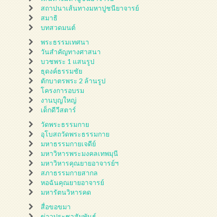
สถาปนาเส้นทางมหาปูชนียาจารย์
สมาธิ
บทสวดมนต์
พระธรรมเทศนา
วันสำคัญทางศาสนา
บวชพระ 1 แสนรูป
ธุดงค์ธรรมชัย
ตักบาตรพระ 2 ล้านรูป
โครงการอบรม
งานบุญใหญ่
เด็กดีวีสตาร์
วัดพระธรรมกาย
อุโบสถวัดพระธรรมกาย
มหาธรรมกายเจดีย์
มหาวิหารพระมงคลเทพมุนี
มหาวิหารคุณยายอาจารย์ฯ
สภาธรรมกายสากล
หอฉันคุณยายอาจารย์
มหารัตนวิหารคด
สื่อขอขมา
ข่าวประชาสัมพันธ์