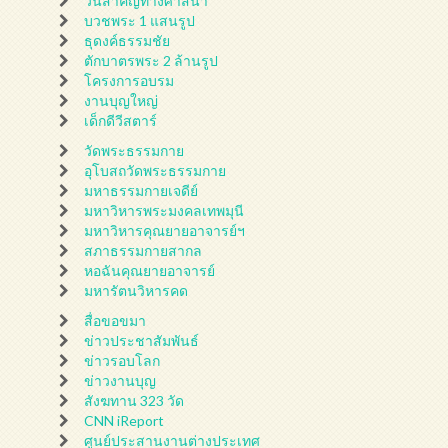
วันสำคัญทางศาสนา
บวชพระ 1 แสนรูป
ธุดงค์ธรรมชัย
ตักบาตรพระ 2 ล้านรูป
โครงการอบรม
งานบุญใหญ่
เด็กดีวีสตาร์
วัดพระธรรมกาย
อุโบสถวัดพระธรรมกาย
มหาธรรมกายเจดีย์
มหาวิหารพระมงคลเทพมุนี
มหาวิหารคุณยายอาจารย์ฯ
สภาธรรมกายสากล
หอฉันคุณยายอาจารย์
มหารัตนวิหารคด
สื่อขอขมา
ข่าวประชาสัมพันธ์
ข่าวรอบโลก
ข่าวงานบุญ
สังฆทาน 323 วัด
CNN iReport
ศูนย์ประสานงานต่างประเทศ