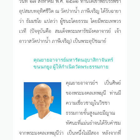
วันที่ ๒๗ สิงหาคม พ.ศ. ๒๕๑๒ ท่านได้เข้าพิธีบรรพชา
อุปสมบทอุทิศชีวิต ณ วัดปากน้ำ ภาษีเจริญ ได้รับฉายา
ว่า ธัมมชโย แปลว่า ผู้ชนะโดยธรรม โดยมีพระเทพวร
เวที (ปัจจุบันคือ สมเด็จพระมหารัชมังคลาจารย์ เจ้า
อาวาสวัดปากน้ำ ภาษีเจริญ) เป็นพระอุปัชฌาย์
คุณยายอาจารย์มหารัตนอุบาสิกาจันทร์
ขนนกยูง ผู้ให้กำเนิดวัดพระธรรมกาย
คุณยายอาจารย์ฯ เป็นศิษย์
ของพระมงคลเทพมุนี ท่านมี
ความเชี่ยวชาญในวิชชา
ธรรมกายขั้นสูงและมีญาณ
ทัศนะที่แม่นยำจนได้รับคำชม
จากพระมงคลเทพมุนีว่า เป็นหนึ่งไม่มีสอง หลังจากที่