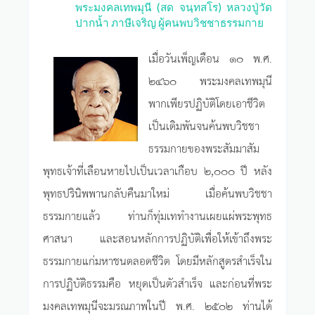
พระมงคลเทพมุนี (สด จนฺทสโร) หลวงปู่วัด
ปากน้ำ ภาษีเจริญ ผู้คนพบวิชชาธรรมกาย
เมื่อวันเพ็ญเดือน ๑๐ พ.ศ.
๒๔๖๐ พระมงคลเทพมุนี
พากเพียรปฏิบัติโดยเอาชีวิต
เป็นเดิมพันจนค้นพบวิชชา
ธรรมกายของพระสัมมาสัม
พุทธเจ้าที่เลือนหายไปเป็นเวลาเกือบ ๒,๐๐๐ ปี หลัง
พุทธปรินิพพานกลับคืนมาใหม่ เมื่อค้นพบวิชชา
ธรรมกายแล้ว ท่านก็ทุ่มเททำงานเผยแผ่พระพุทธ
ศาสนา และสอนหลักการปฏิบัติเพื่อให้เข้าถึงพระ
ธรรมกายแก่มหาชนตลอดชีวิต โดยมีหลักสูตรสำเร็จใน
การปฏิบัติธรรมคือ หยุดเป็นตัวสำเร็จ และก่อนที่พระ
มงคลเทพมุนีจะมรณภาพในปี พ.ศ. ๒๕๐๒ ท่านได้